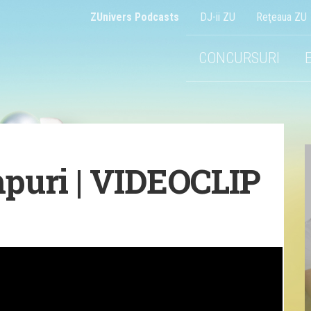
ZUnivers Podcasts
DJ-ii ZU
Reţeaua ZU
CONCURSURI
mpuri | VIDEOCLIP