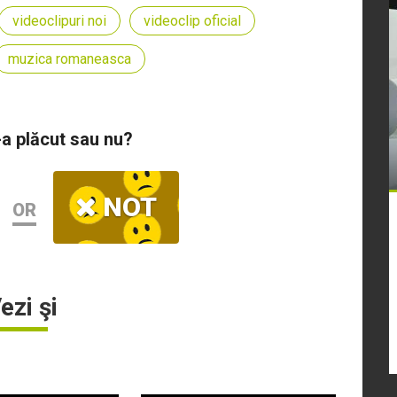
videoclipuri noi
videoclip oficial
muzica romaneasca
-a plăcut sau nu?
NOT
OR
ezi şi