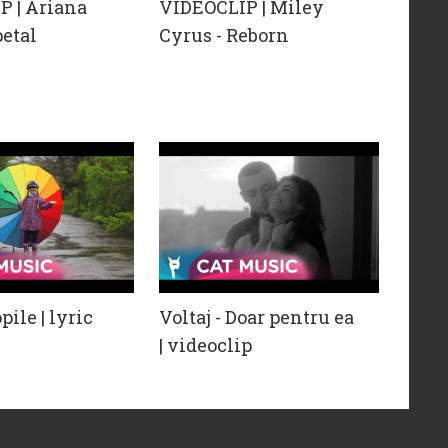
P | Ariana
VIDEOCLIP | Miley
petal
Cyrus - Reborn
pile | lyric
Voltaj - Doar pentru ea
| videoclip