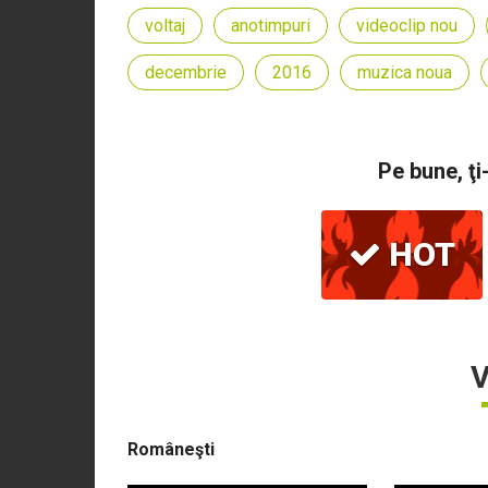
voltaj
anotimpuri
videoclip nou
decembrie
2016
muzica noua
Pe bune, ţi
HOT
V
Româneşti