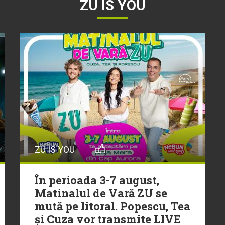
ZU IS YOU
ZU IS YOU
În perioada 3-7 august,
Matinalul de Vară ZU se
mută pe litoral. Popescu, Tea
și Cuza vor transmite LIVE