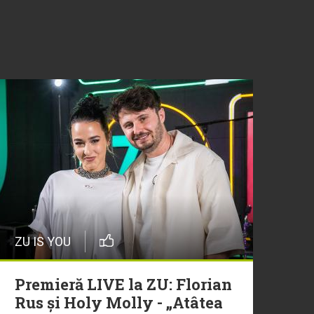
ZU IS YOU
Premieră LIVE la ZU: Florian
Rus și Holy Molly - „Atâtea