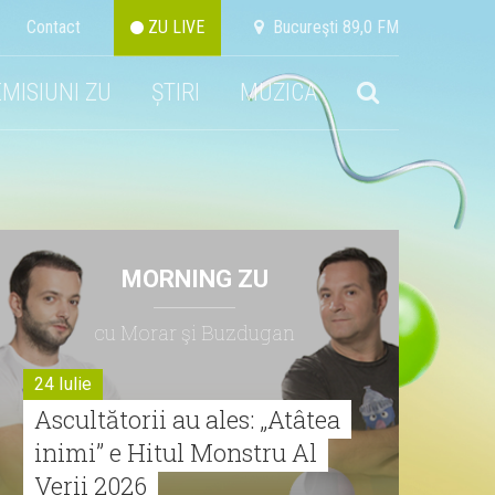
Contact
ZU LIVE
Bucureşti 89,0 FM
EMISIUNI ZU
ȘTIRI
MUZICA
MORNING ZU
cu Morar şi Buzdugan
24 Iulie
Ascultătorii au ales: „Atâtea
inimi” e Hitul Monstru Al
Verii 2026