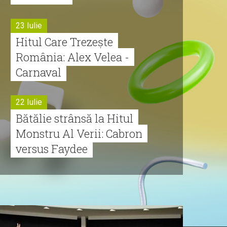
23 Iulie
Hitul Care Trezește
România: Alex Velea -
Carnaval
22 Iulie
Bătălie strânsă la Hitul
Monstru Al Verii: Cabron
versus Faydee
21 Iulie
Dă volumul mai tare!
Cabron vine cu Hitul
Monstru al Verii