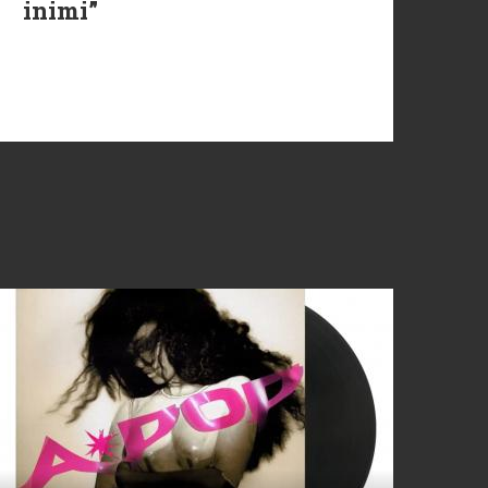
inimi”