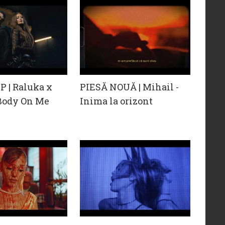
 | Raluka x
PIESĂ NOUĂ | Mihail -
 Body On Me
Inima la orizont