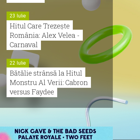
23 Iulie
Hitul Care Trezește
România: Alex Velea -
Carnaval
22 Iulie
Bătălie strânsă la Hitul
Monstru Al Verii: Cabron
versus Faydee
21 Iulie
Dă volumul mai tare!
Cabron vine cu Hitul
Monstru al Verii