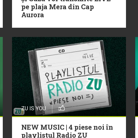
pe plaja Mera din Cap
Aurora
ZU IS YOU
NEW MUSIC | 4 piese noi în
playlistul Radio ZU