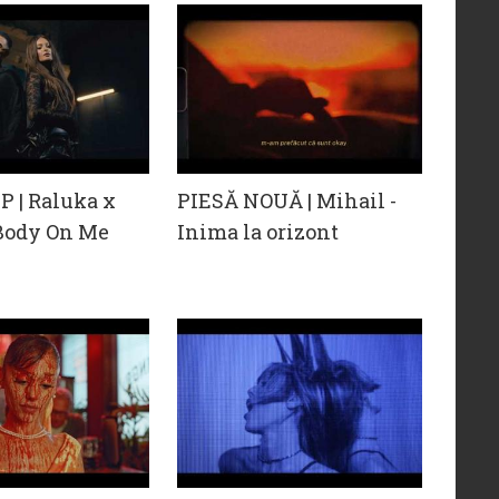
 | Raluka x
PIESĂ NOUĂ | Mihail -
 Body On Me
Inima la orizont