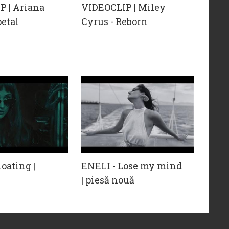
P | Ariana
VIDEOCLIP | Miley
petal
Cyrus - Reborn
loating |
ENELI - Lose my mind
| piesă nouă