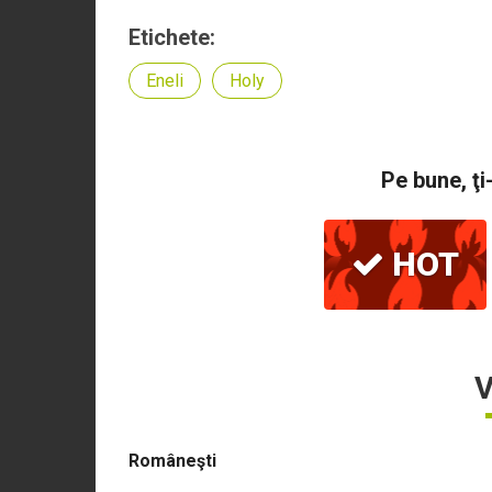
Etichete:
Eneli
Holy
Pe bune, ţi
HOT
V
Româneşti