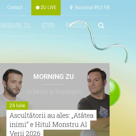
Contact
ZU LIVE
Bucureşti 89,0 FM
EMISIUNI ZU
ȘTIRI
MUZICA
MORNING ZU
cu Morar şi Buzdugan
24 Iulie
Ascultătorii au ales: „Atâtea
inimi” e Hitul Monstru Al
Verii 2026