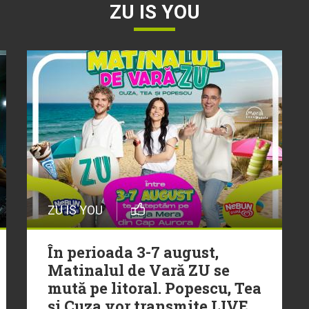
ZU IS YOU
ZU IS YOU
În perioada 3-7 august,
Matinalul de Vară ZU se
mută pe litoral. Popescu, Tea
și Cuza vor transmite LIVE