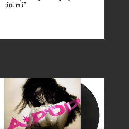
inimi”