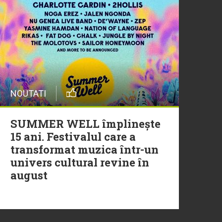
20 Iulie
Episod nou | Muzica Aia x
DJ Christian Thomson
20 Iulie
NOUTATI
Torpedoul lui Morar: Theo
Rose - „Ceai lângă tine”
SUMMER WELL împlinește
15 ani. Festivalul care a
transformat muzica într-un
univers cultural revine în
august