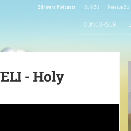
ZUnivers Podcasts
DJ-ii ZU
Reţeaua ZU
CONCURSURI
ELI - Holy