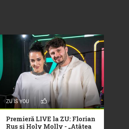
ZU IS YOU
Premieră LIVE la ZU: Florian
Rus și Holy Molly - „Atâtea