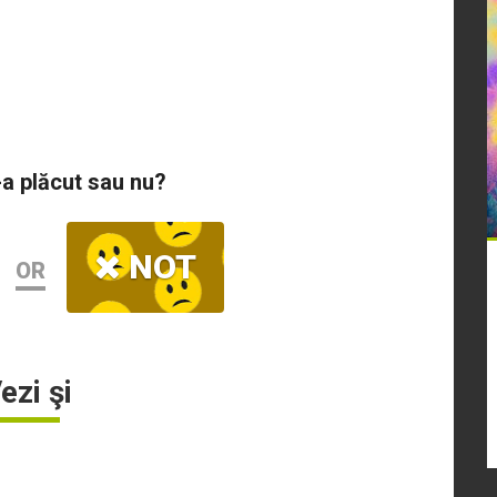
-a plăcut sau nu?
NOT
OR
ezi şi