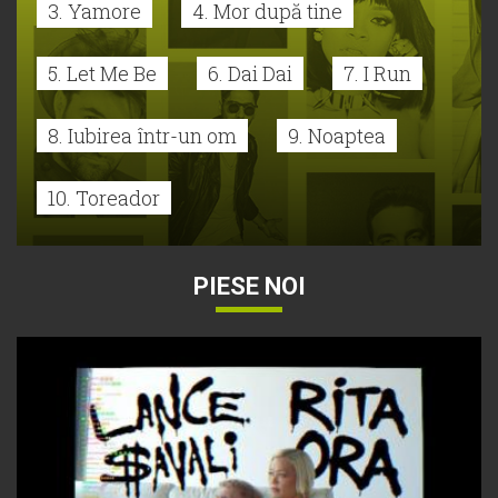
3. Yamore
4. Mor după tine
5. Let Me Be
6. Dai Dai
7. I Run
8. Iubirea într-un om
9. Noaptea
10. Toreador
PIESE NOI