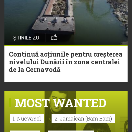
ȘTIRILE ZU
Continuă acțiunile pentru creșterea
nivelului Dunării în zona centralei
de la Cernavodă
MOST WANTED
1. NuevaYol
2. Jamaican (Bam Bam)