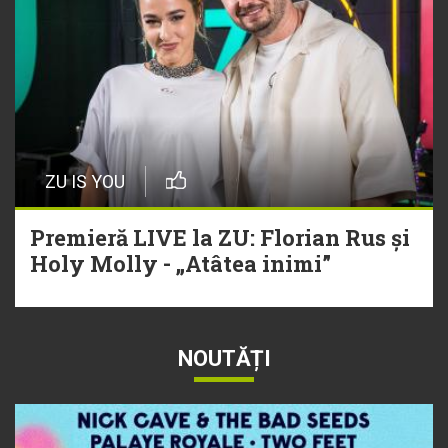
ZU IS YOU
Premieră LIVE la ZU: Florian Rus și
Holy Molly - „Atâtea inimi”
NOUTĂȚI