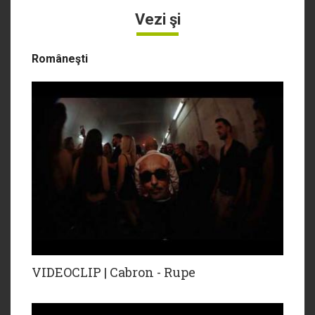
Vezi şi
Româneşti
VIDEOCLIP | Cabron - Rupe