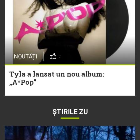
NOUTĂȚI
Tyla a lansat un nou album:
„A*Pop”
ȘTIRILE ZU