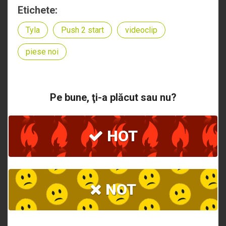
Etichete:
Tyla
Push 2 start
videoclip
piese noi
Pe bune, ţi-a plăcut sau nu?
HOT
NOT