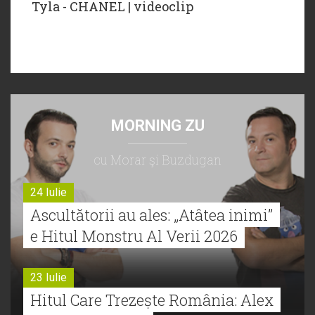
Tyla - CHANEL | videoclip
MORNING ZU
cu Morar şi Buzdugan
24 Iulie
Ascultătorii au ales: „Atâtea inimi”
e Hitul Monstru Al Verii 2026
23 Iulie
Hitul Care Trezește România: Alex