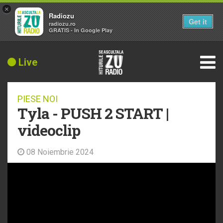
×
Radiozu
Get it
radiozu.ro
GRATIS - In Google Play
Live
PIESE NOI
Tyla - PUSH 2 START |
videoclip
08 Noiembrie 2024