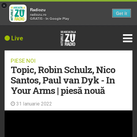
×
Radiozu
Get it
radiozu.ro
GRATIS - In Google Play
Live
PIESE NOI
Topic, Robin Schulz, Nico
Santos, Paul van Dyk - In
Your Arms | piesă nouă
31 Ianuarie 2022