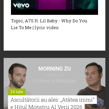
Topic, A7S ft. Lil Baby - Why Do You
Lie To Me | lyric video
MORNING ZU
cu Morar şi Buzdugan
24 Iulie
Ascultătorii au ales: „Atâtea inimi”
e Hitul Monstru Al Verii 2026