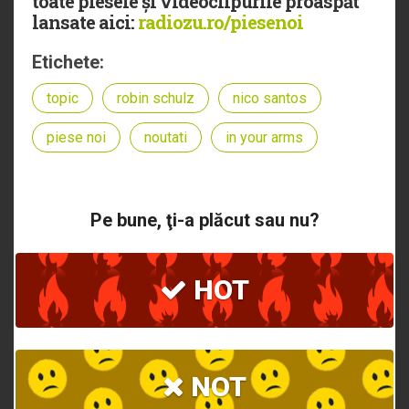
toate piesele și videoclipurile proaspăt
lansate aici:
radiozu.ro/piesenoi
Etichete:
topic
robin schulz
nico santos
piese noi
noutati
in your arms
Pe bune, ţi-a plăcut sau nu?
HOT
NOT