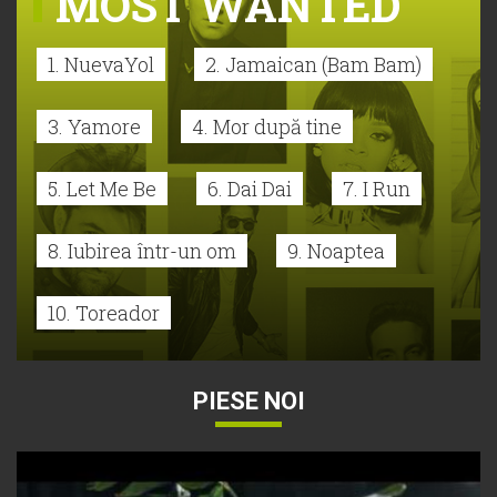
MOST WANTED
1. NuevaYol
2. Jamaican (Bam Bam)
3. Yamore
4. Mor după tine
5. Let Me Be
6. Dai Dai
7. I Run
8. Iubirea într-un om
9. Noaptea
10. Toreador
PIESE NOI