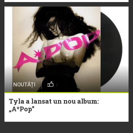
NOUTĂȚI
Tyla a lansat un nou album:
„A*Pop”