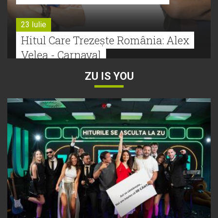
23 Iulie
Hitul Care Trezește România: Alex
Velea - Carnaval
ZU IS YOU
22 Iulie
Bătălie strânsă la Hitul Monstru Al
Verii: Cabron versus Faydee
21 Iulie
Dă volumul mai tare! Cabron vine
cu Hitul Monstru al Verii
20 Iulie
Episod nou | Muzica Aia x DJ