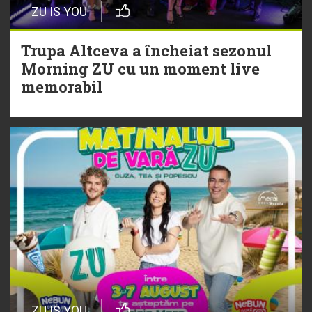
ZU IS YOU
Christian Thomson
Trupa Altceva a încheiat sezonul
20 Iulie
Morning ZU cu un moment live
Torpedoul lui Morar: Theo Rose -
memorabil
„Ceai lângă tine”
ZU IS YOU