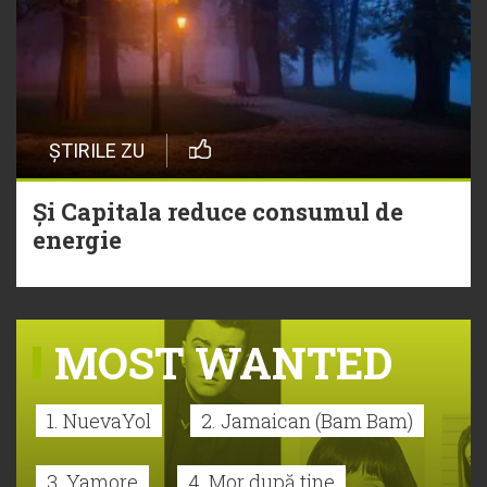
ȘTIRILE ZU
Și Capitala reduce consumul de
energie
MOST WANTED
1. NuevaYol
2. Jamaican (Bam Bam)
3. Yamore
4. Mor după tine