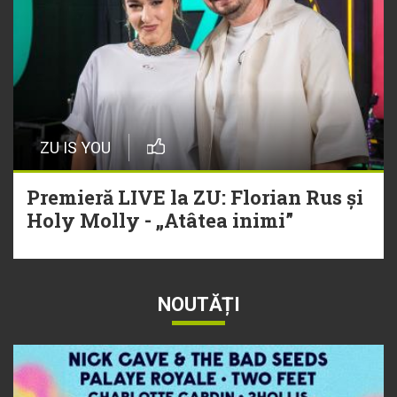
ZU IS YOU
Premieră LIVE la ZU: Florian Rus și
Holy Molly - „Atâtea inimi”
NOUTĂȚI