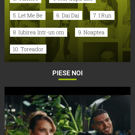
5. Let Me Be
6. Dai Dai
7. I Run
8. Iubirea într-un om
9. Noaptea
10. Toreador
PIESE NOI