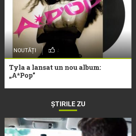
NOUTĂȚI
Tyla a lansat un nou album:
„A*Pop”
ȘTIRILE ZU