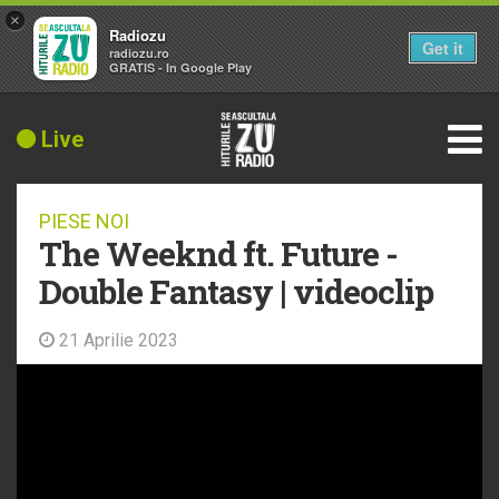
×
Radiozu
Get it
radiozu.ro
GRATIS - In Google Play
Live
PIESE NOI
The Weeknd ft. Future -
Double Fantasy | videoclip
21 Aprilie 2023