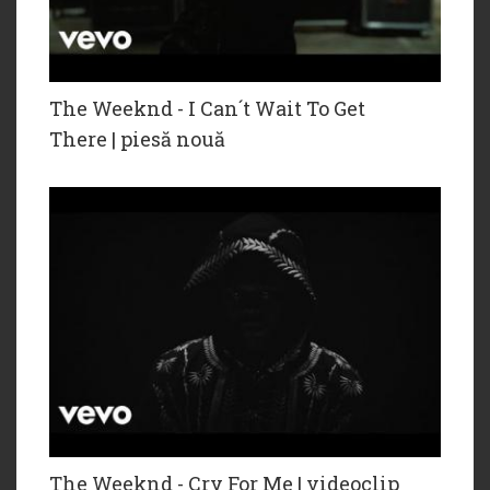
The Weeknd - I Can´t Wait To Get
There | piesă nouă
The Weeknd - Cry For Me | videoclip