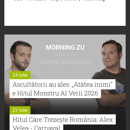
MORNING ZU
cu Morar şi Buzdugan
24 Iulie
Ascultătorii au ales: „Atâtea inimi”
e Hitul Monstru Al Verii 2026
23 Iulie
Hitul Care Trezește România: Alex
Velea - Carnaval