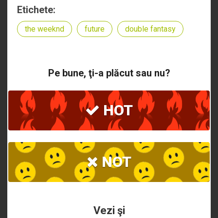
Etichete:
the weeknd
future
double fantasy
Pe bune, ţi-a plăcut sau nu?
HOT
NOT
Vezi şi