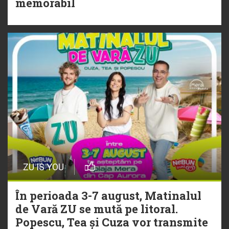
memorabil
„Ceai lângă tine”
ZU IS YOU
În perioada 3-7 august, Matinalul
de Vară ZU se mută pe litoral.
Popescu, Tea și Cuza vor transmite