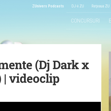
ZUnivers Podcasts
DJ-ii ZU
Reţeaua ZU
CONCURSURI
emente (Dj Dark x
| videoclip