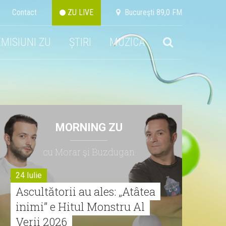
Contact
ZU LIVE
Bucureşti 89,0 FM
EMISIUNI ZU
ȘTIRI
MUZICA
MORNING ZU
cu Morar şi Buzdugan
24 Iulie
Ascultătorii au ales: „Atâtea
inimi” e Hitul Monstru Al
Verii 2026