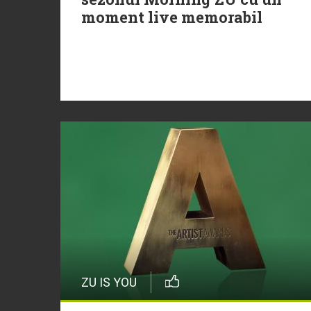
moment live memorabil
ZU IS YOU