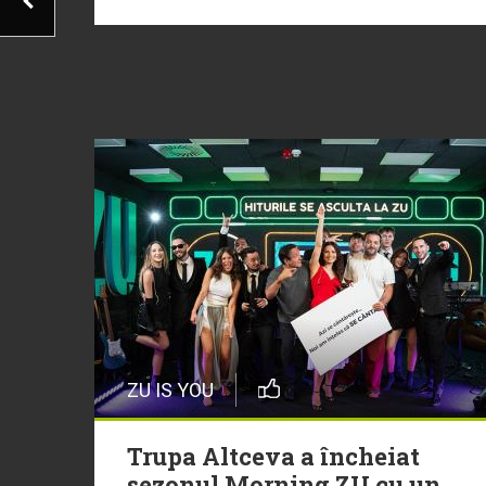
ZU IS YOU
Trupa Altceva a încheiat
sezonul Morning ZU cu un