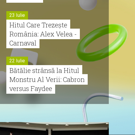
23 Iulie
Hitul Care Trezește
România: Alex Velea -
Carnaval
22 Iulie
Bătălie strânsă la Hitul
Monstru Al Verii: Cabron
versus Faydee
21 Iulie
Dă volumul mai tare!
Cabron vine cu Hitul
Monstru al Verii