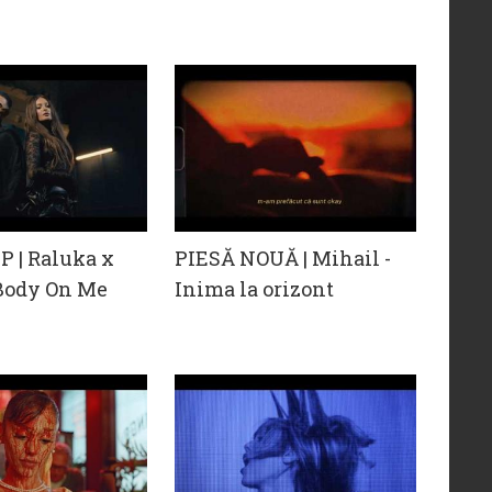
 | Raluka x
PIESĂ NOUĂ | Mihail -
 Body On Me
Inima la orizont