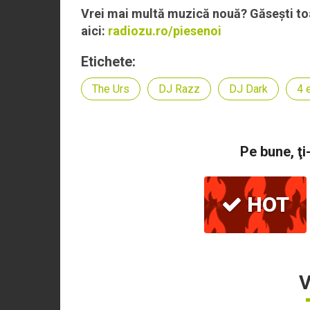
Vrei mai multă muzică nouă? Găsești toa
aici:
radiozu.ro/piesenoi
Etichete:
The Urs
DJ Razz
DJ Dark
4 
Pe bune, ţi
HOT
V