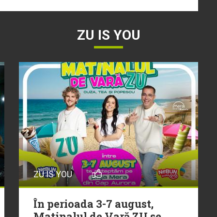
ZU IS YOU
ZU IS YOU
În perioada 3-7 august,
Matinalul de Vară ZU se