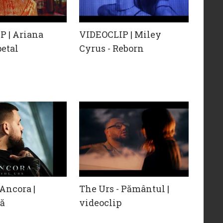
P | Ariana
VIDEOCLIP | Miley
petal
Cyrus - Reborn
 Ancora |
The Urs - Pământul |
uă
videoclip