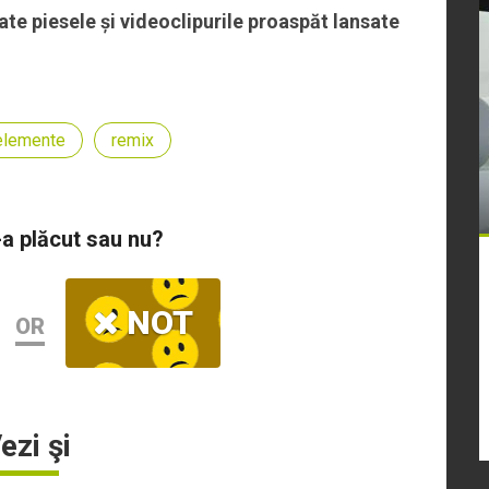
te piesele și videoclipurile proaspăt lansate
elemente
remix
-a plăcut sau nu?
NOT
OR
ezi şi