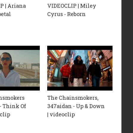
P | Ariana
VIDEOCLIP | Miley
petal
Cyrus - Reborn
nsmokers
The Chainsmokers,
 - Think Of
347aidan - Up & Down
clip
| videoclip