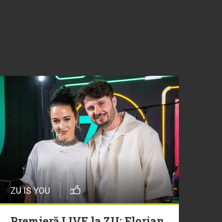
ZU IS YOU
Premieră LIVE la ZU: Florian