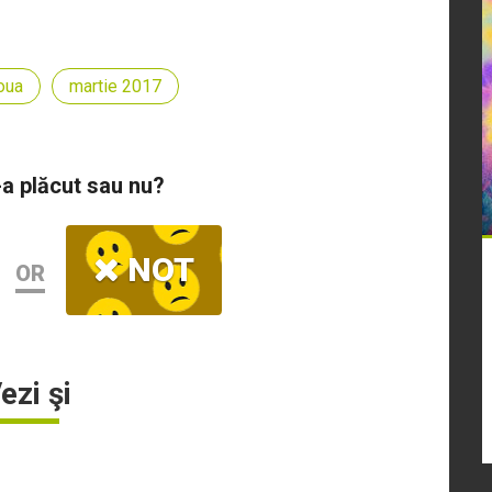
oua
martie 2017
-a plăcut sau nu?
NOT
OR
ezi şi