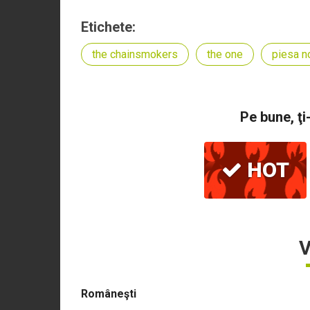
Etichete:
the chainsmokers
the one
piesa n
Pe bune, ţi
HOT
V
Româneşti