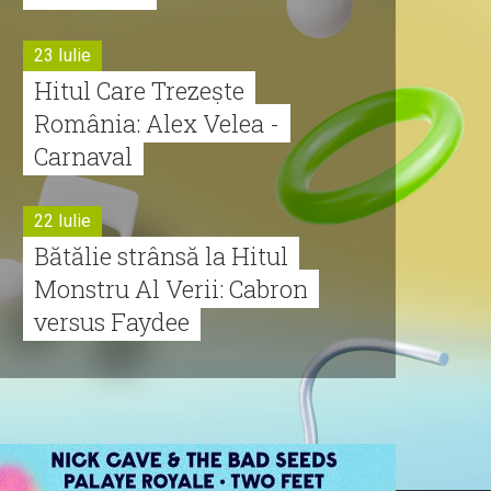
23 Iulie
Hitul Care Trezește
România: Alex Velea -
Carnaval
22 Iulie
Bătălie strânsă la Hitul
Monstru Al Verii: Cabron
versus Faydee
21 Iulie
Dă volumul mai tare!
Cabron vine cu Hitul
Monstru al Verii