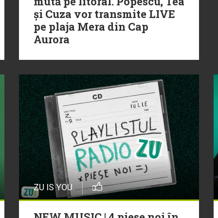
mută pe litoral. Popescu, Tea
și Cuza vor transmite LIVE
pe plaja Mera din Cap
Aurora
ZU IS YOU
NEW MUSIC | 4 piese noi în