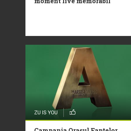
moment live memorabil
ZU IS YOU
Campania Orașul Faptelor