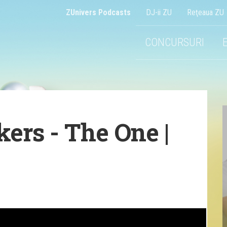
ZUnivers Podcasts
DJ-ii ZU
Reţeaua ZU
CONCURSURI
ers - The One |