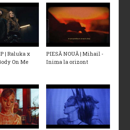
 | Raluka x
PIESĂ NOUĂ | Mihail -
 Body On Me
Inima la orizont