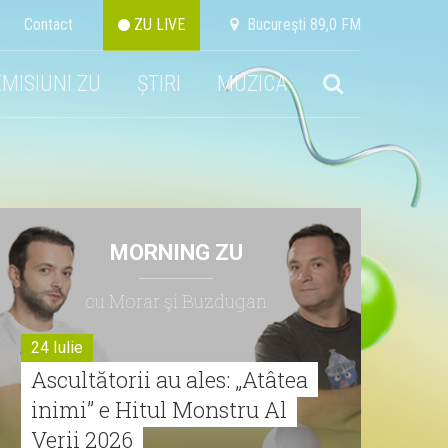
Contact
ZU LIVE
Bucureşti 89,0 FM
EMISIUNI ZU
ȘTIRI
MUZICA
MORNING ZU
cu Morar şi Buzdugan
24 Iulie
Ascultătorii au ales: „Atâtea
inimi” e Hitul Monstru Al
Verii 2026