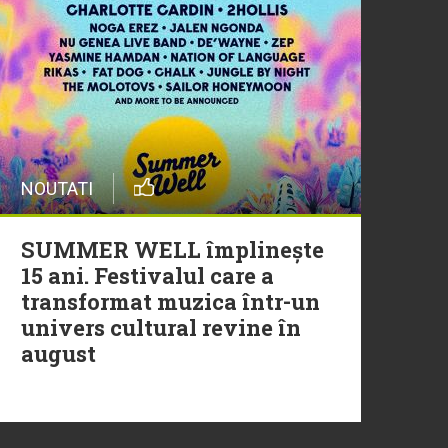
20 Iulie
Episod nou | Muzica Aia x
DJ Christian Thomson
20 Iulie
NOUTATI
Torpedoul lui Morar: Theo
Rose - „Ceai lângă tine”
SUMMER WELL împlinește
15 ani. Festivalul care a
transformat muzica într-un
univers cultural revine în
august