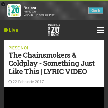
×
Radiozu
Get it
radiozu.ro
GRATIS - In Google Play
Live
PIESE NOI
The Chainsmokers &
Coldplay - Something Just
Like This | LYRIC VIDEO
22 Februarie 2017