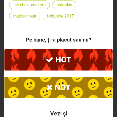
the chainsmokers
coldplay
muzica noua
februarie 2017
Pe bune, ţi-a plăcut sau nu?
HOT
NOT
Vezi şi