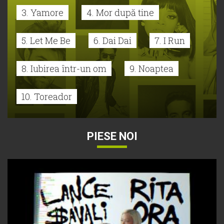
3. Yamore
4. Mor după tine
5. Let Me Be
6. Dai Dai
7. I Run
8. Iubirea într-un om
9. Noaptea
10. Toreador
PIESE NOI