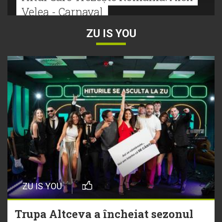
Velea - Carnaval
ZU IS YOU
22 Iulie
Bătălie strânsă la Hitul Monstru Al
Verii: Cabron versus Faydee
21 Iulie
Dă volumul mai tare! Cabron vine
cu Hitul Monstru al Verii
20 Iulie
Episod nou | Muzica Aia x DJ
ZU IS YOU
Christian Thomson
Trupa Altceva a încheiat sezonul
20 Iulie