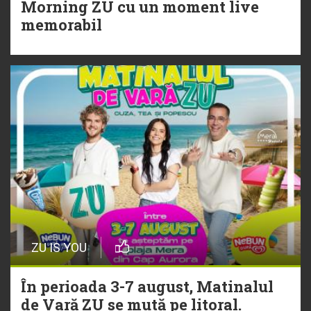
Morning ZU cu un moment live
Torpedoul lui Morar: Theo Rose -
memorabil
„Ceai lângă tine”
ZU IS YOU
În perioada 3-7 august, Matinalul
de Vară ZU se mută pe litoral.