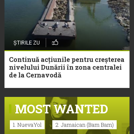
ȘTIRILE ZU
Continuă acțiunile pentru creșterea
nivelului Dunării în zona centralei
de la Cernavodă
MOST WANTED
1. NuevaYol
2. Jamaican (Bam Bam)