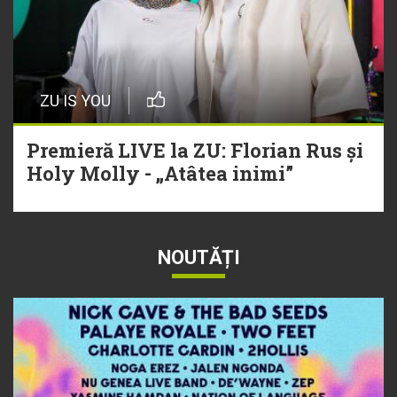
ZU IS YOU
Premieră LIVE la ZU: Florian Rus și
Holy Molly - „Atâtea inimi”
NOUTĂȚI