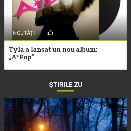
NOUTĂȚI
Tyla a lansat un nou album:
„A*Pop”
ȘTIRILE ZU