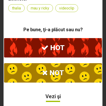
thalia
mau y ricky
videoclip
Pe bune, ţi-a plăcut sau nu?
HOT
NOT
Vezi şi