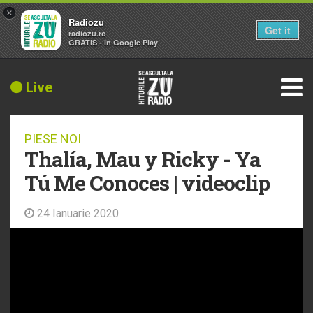
×
Radiozu
Get it
radiozu.ro
GRATIS - In Google Play
Live
PIESE NOI
Thalía, Mau y Ricky - Ya
Tú Me Conoces | videoclip
24 Ianuarie 2020