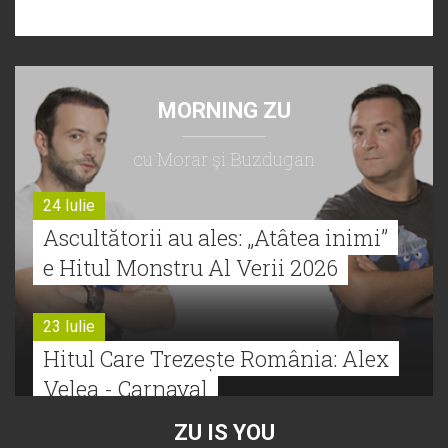
MORNING ZU
cu Morar şi Buzdugan
24 Iulie
Ascultătorii au ales: „Atâtea inimi”
e Hitul Monstru Al Verii 2026
23 Iulie
Hitul Care Trezește România: Alex
Velea - Carnaval
ZU IS YOU
22 Iulie