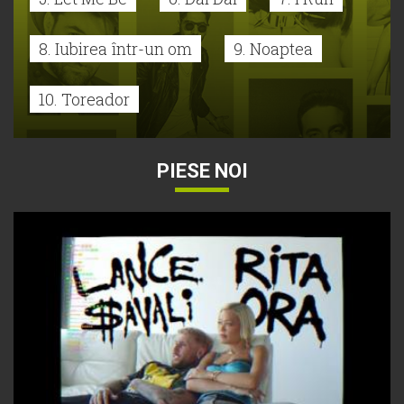
8. Iubirea într-un om
9. Noaptea
10. Toreador
PIESE NOI