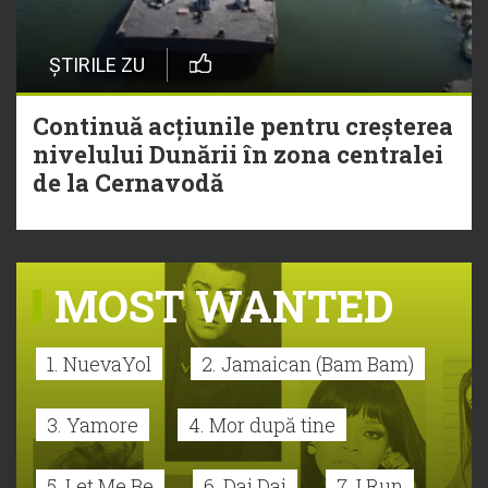
ȘTIRILE ZU
Continuă acțiunile pentru creșterea
nivelului Dunării în zona centralei
de la Cernavodă
MOST WANTED
1. NuevaYol
2. Jamaican (Bam Bam)
3. Yamore
4. Mor după tine
5. Let Me Be
6. Dai Dai
7. I Run