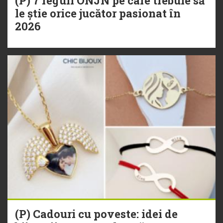
(P) 7 reguli ONJN pe care trebuie să
le știe orice jucător pasionat în
2026
(P) Cadouri cu poveste: idei de