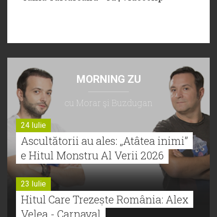
MORNING ZU
cu Morar şi Buzdugan
24 Iulie
Ascultătorii au ales: „Atâtea inimi”
e Hitul Monstru Al Verii 2026
23 Iulie
Hitul Care Trezește România: Alex
Velea - Carnaval