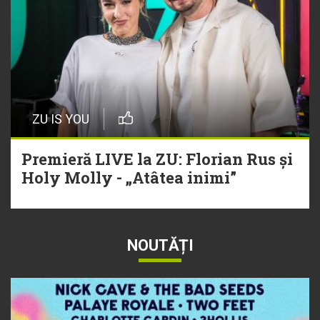
ZU IS YOU
Premieră LIVE la ZU: Florian Rus și
Holy Molly - „Atâtea inimi”
NOUTĂȚI