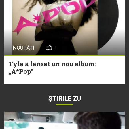
NOUTĂȚI
Tyla a lansat un nou album:
„A*Pop”
ȘTIRILE ZU