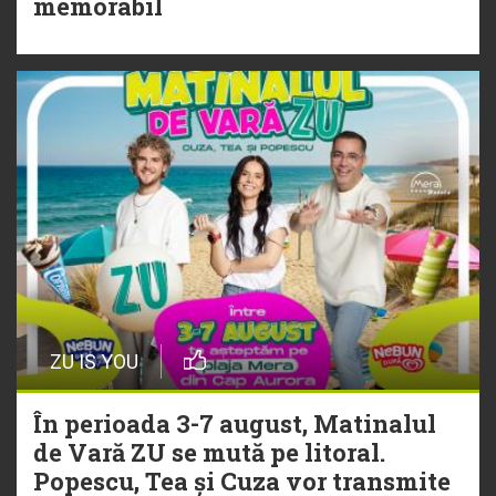
memorabil
„Ceai lângă tine”
ZU IS YOU
În perioada 3-7 august, Matinalul
de Vară ZU se mută pe litoral.
Popescu, Tea și Cuza vor transmite