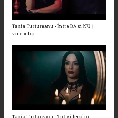
Tania Turtureanu - Între DA si NU |
videoclip
Tania Turtureanu - Tu | videoclip