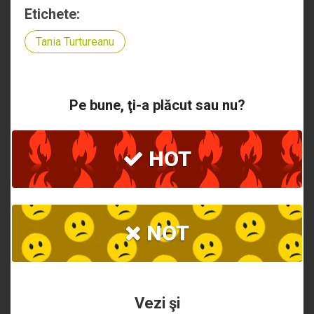
Etichete:
Tania Turtureanu
Pe bune, ţi-a plăcut sau nu?
HOT
NOT
Vezi şi