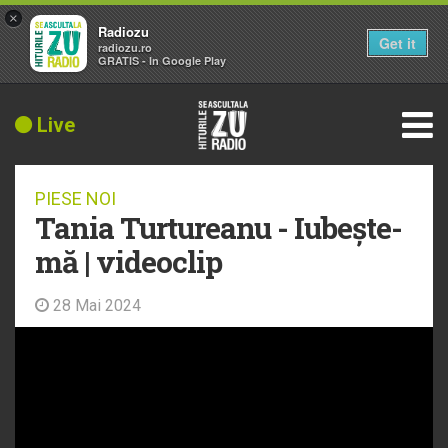
×
Radiozu
Get it
radiozu.ro
GRATIS - In Google Play
Live
PIESE NOI
Tania Turtureanu - Iubește-
mă | videoclip
28 Mai 2024