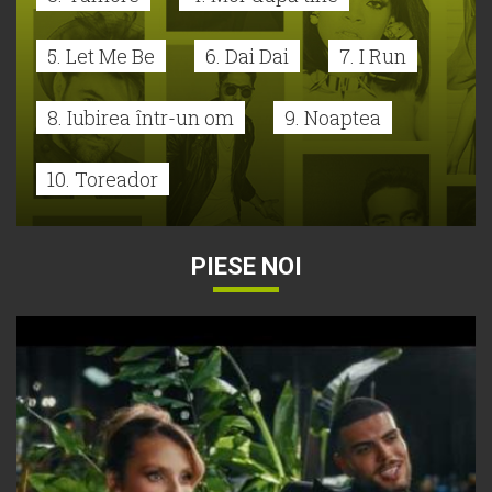
5. Let Me Be
6. Dai Dai
7. I Run
8. Iubirea într-un om
9. Noaptea
10. Toreador
PIESE NOI