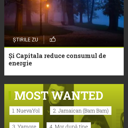
ȘTIRILE ZU
Și Capitala reduce consumul de
energie
MOST WANTED
1. NuevaYol
2. Jamaican (Bam Bam)
3. Yamore
4. Mor după tine