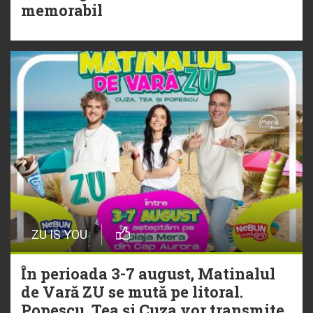
Torpedoul lui Morar: Theo Rose -
memorabil
„Ceai lângă tine”
ZU IS YOU
În perioada 3-7 august, Matinalul
de Vară ZU se mută pe litoral.
Popescu, Tea și Cuza vor transmite