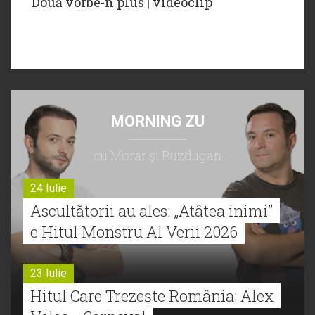
Două vorbe-n plus | videoclip
MORNING ZU
cu Morar şi Buzdugan
24 Iulie
Ascultătorii au ales: „Atâtea inimi”
e Hitul Monstru Al Verii 2026
23 Iulie
Hitul Care Trezește România: Alex