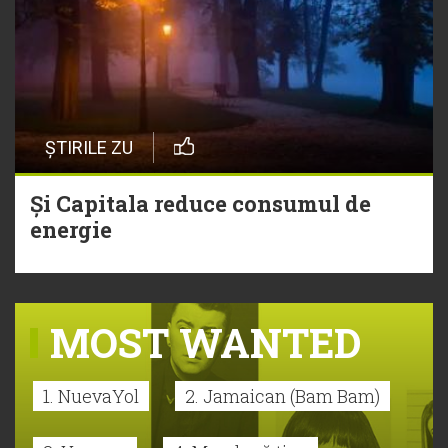
ȘTIRILE ZU
Și Capitala reduce consumul de
energie
MOST WANTED
1. NuevaYol
2. Jamaican (Bam Bam)