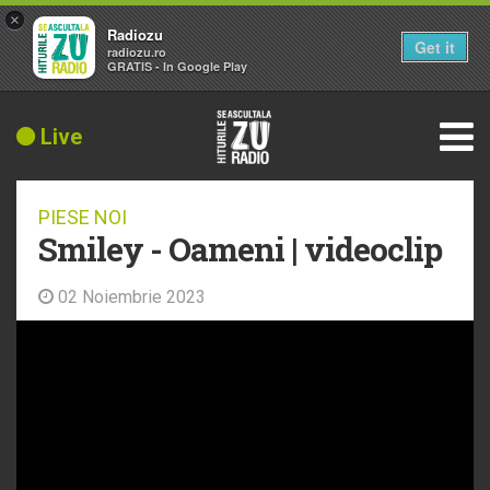
×
Radiozu
Get it
radiozu.ro
GRATIS - In Google Play
Live
PIESE NOI
Smiley - Oameni | videoclip
02 Noiembrie 2023