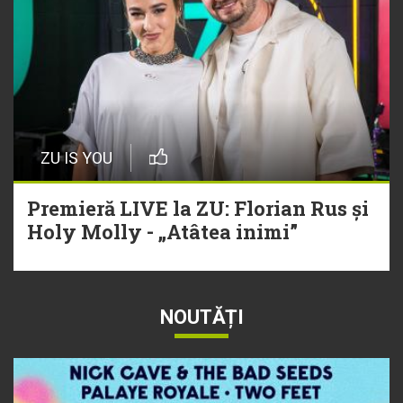
ZU IS YOU
Premieră LIVE la ZU: Florian Rus și
Holy Molly - „Atâtea inimi”
NOUTĂȚI