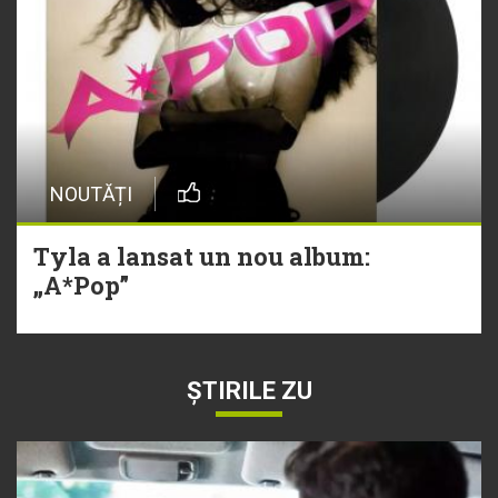
NOUTĂȚI
Tyla a lansat un nou album:
„A*Pop”
ȘTIRILE ZU