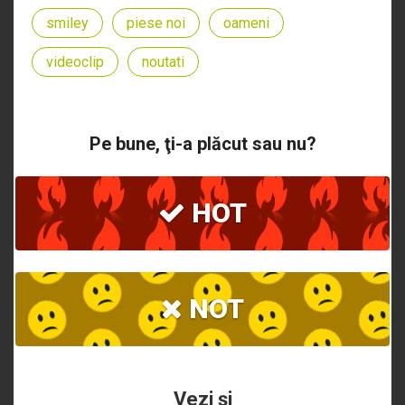
smiley
piese noi
oameni
videoclip
noutati
Pe bune, ţi-a plăcut sau nu?
HOT
NOT
Vezi şi