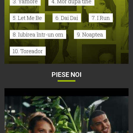
3. Yamore
4. Mor după tine
5. Let Me Be
6. Dai Dai
7. I Run
8. Iubirea într-un om
9. Noaptea
10. Toreador
PIESE NOI