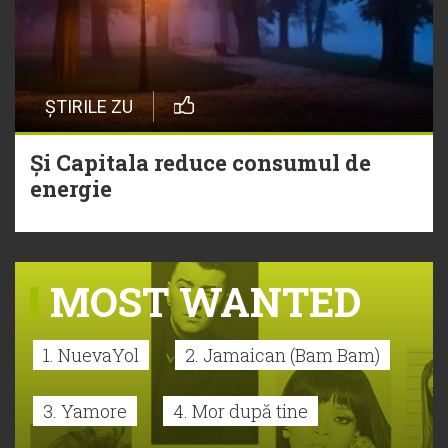
ȘTIRILE ZU
Și Capitala reduce consumul de
energie
MOST WANTED
1. NuevaYol
2. Jamaican (Bam Bam)
3. Yamore
4. Mor după tine