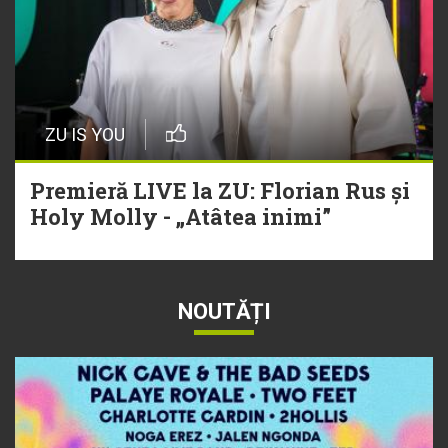
ZU IS YOU
Premieră LIVE la ZU: Florian Rus și
Holy Molly - „Atâtea inimi”
NOUTĂȚI