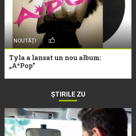
NOUTĂȚI
Tyla a lansat un nou album:
„A*Pop”
ȘTIRILE ZU