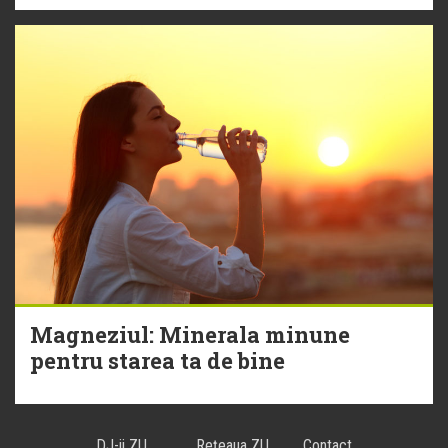
Magneziul: Minerala minune
pentru starea ta de bine
DJ-ii ZU
Reţeaua ZU
Contact