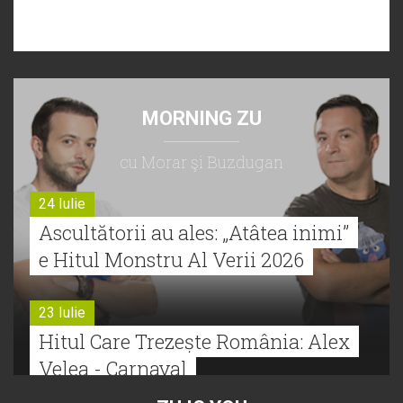
MORNING ZU
cu Morar şi Buzdugan
24 Iulie
Ascultătorii au ales: „Atâtea inimi”
e Hitul Monstru Al Verii 2026
23 Iulie
Hitul Care Trezește România: Alex
Velea - Carnaval