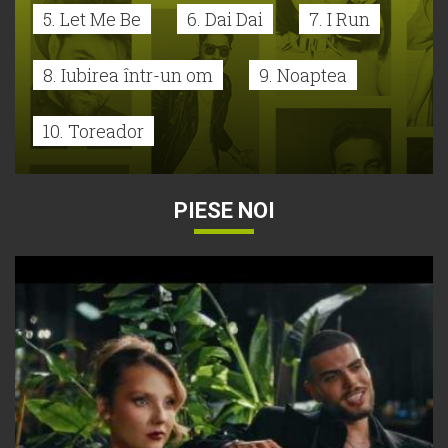
5. Let Me Be
6. Dai Dai
7. I Run
8. Iubirea într-un om
9. Noaptea
10. Toreador
PIESE NOI