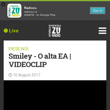
×
Radiozu
Get it
radiozu.ro
GRATIS - In Google Play
Live
PIESE NOI
Smiley - O alta EA |
VIDEOCLIP
10 August 2017