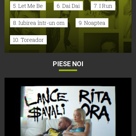
5. Let Me Be
6. Dai Dai
7. I Run
8. Iubirea într-un om
9. Noaptea
10. Toreador
PIESE NOI