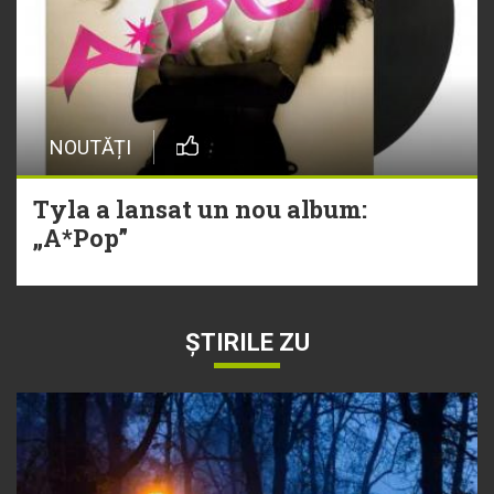
NOUTĂȚI
Tyla a lansat un nou album:
„A*Pop”
ȘTIRILE ZU