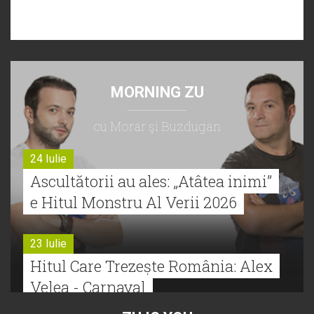
MORNING ZU
cu Morar şi Buzdugan
24 Iulie
Ascultătorii au ales: „Atâtea inimi”
e Hitul Monstru Al Verii 2026
23 Iulie
Hitul Care Trezește România: Alex
Velea - Carnaval