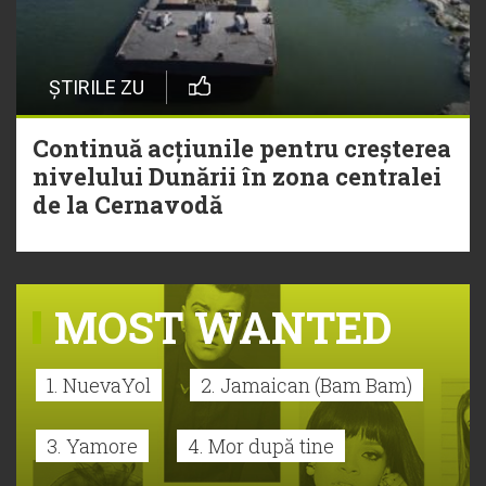
ȘTIRILE ZU
Continuă acțiunile pentru creșterea
nivelului Dunării în zona centralei
de la Cernavodă
MOST WANTED
1. NuevaYol
2. Jamaican (Bam Bam)
3. Yamore
4. Mor după tine