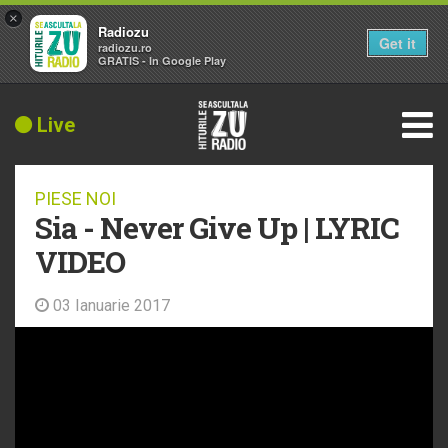
×
Radiozu
Get it
radiozu.ro
GRATIS - In Google Play
Live
PIESE NOI
Sia - Never Give Up | LYRIC
VIDEO
03 Ianuarie 2017