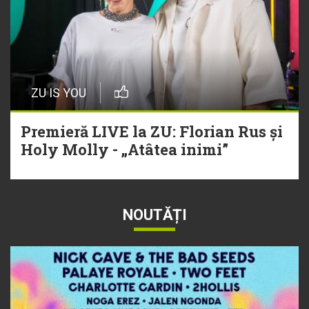
ZU IS YOU
Premieră LIVE la ZU: Florian Rus și
Holy Molly - „Atâtea inimi”
NOUTĂȚI