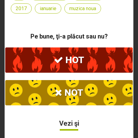
2017
ianuarie
muzica noua
Pe bune, ţi-a plăcut sau nu?
HOT
NOT
Vezi şi