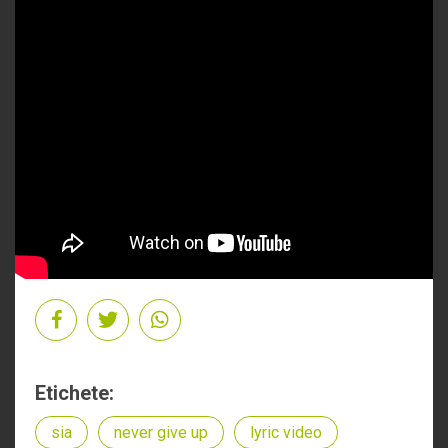
Etichete:
sia
never give up
lyric video