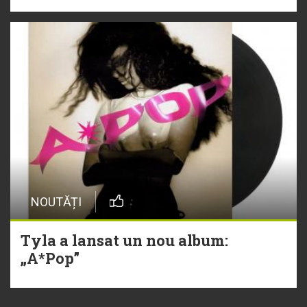
NOUTĂȚI
Tyla a lansat un nou album:
„A*Pop”