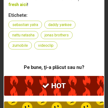
fresh aici
!
Etichete:
sebastian yatra
daddy yankee
nattu natasha
jonas brothers
zumobile
videoclip
Pe bune, ţi-a plăcut sau nu?
HOT