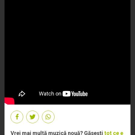
Vrei mai multă muzică nouă? Găsești
tot ce e