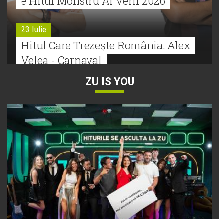
e Hitul Monstru Al Verii 2026
23 Iulie
Hitul Care Trezește România: Alex
Velea - Carnaval
ZU IS YOU
22 Iulie
Bătălie strânsă la Hitul Monstru Al
Verii: Cabron versus Faydee
21 Iulie
Dă volumul mai tare! Cabron vine
cu Hitul Monstru al Verii
20 Iulie