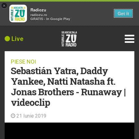
×
Radiozu
Get it
radiozu.ro
GRATIS - In Google Play
Live
PIESE NOI
Sebastián Yatra, Daddy
Yankee, Natti Natasha ft.
Jonas Brothers - Runaway |
videoclip
21 Iunie 2019