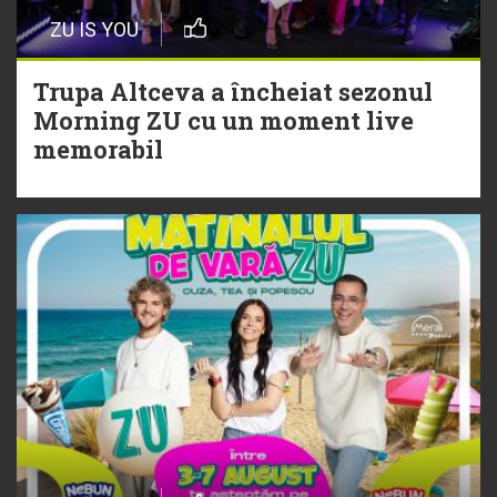
Episod nou | Muzica Aia x DJ
ZU IS YOU
Christian Thomson
Trupa Altceva a încheiat sezonul
20 Iulie
Morning ZU cu un moment live
Torpedoul lui Morar: Theo Rose -
memorabil
„Ceai lângă tine”