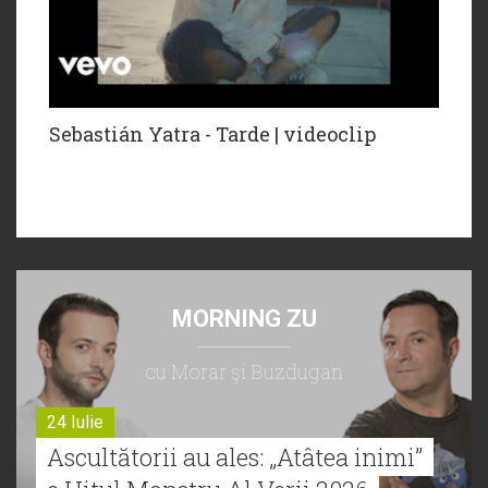
Sebastián Yatra - Tarde | videoclip
MORNING ZU
cu Morar şi Buzdugan
24 Iulie
Ascultătorii au ales: „Atâtea inimi”