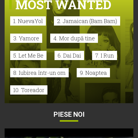
MOST WANTED
1. NuevaYol
2. Jamaican (Bam Bam)
3. Yamore
4. Mor după tine
5. Let Me Be
6. Dai Dai
7. I Run
8. Iubirea într-un om
9. Noaptea
10. Toreador
PIESE NOI