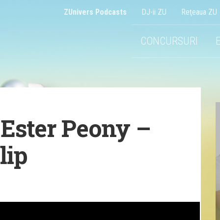
ZUnivers Podcasts
DJ-ii ZU
Reţeaua ZU
CONCURSURI
Ester Peony –
lip