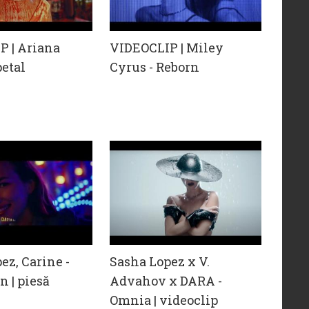
P | Ariana
VIDEOCLIP | Miley
petal
Cyrus - Reborn
ez, Carine -
Sasha Lopez x V.
 | piesă
Advahov x DARA -
Omnia | videoclip