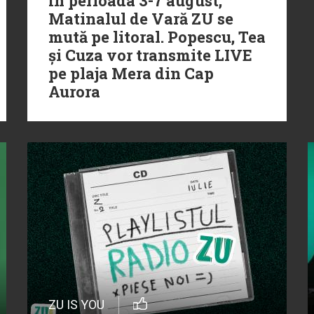
În perioada 3-7 august,
Matinalul de Vară ZU se
mută pe litoral. Popescu, Tea
și Cuza vor transmite LIVE
pe plaja Mera din Cap
Aurora
ZU IS YOU