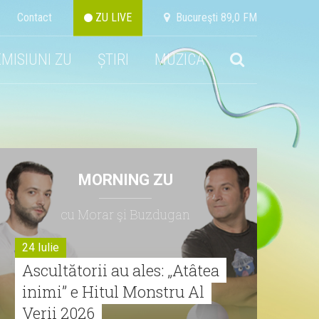
Contact
ZU LIVE
Bucureşti 89,0 FM
EMISIUNI ZU
ȘTIRI
MUZICA
MORNING ZU
cu Morar şi Buzdugan
24 Iulie
Ascultătorii au ales: „Atâtea
inimi” e Hitul Monstru Al
Verii 2026