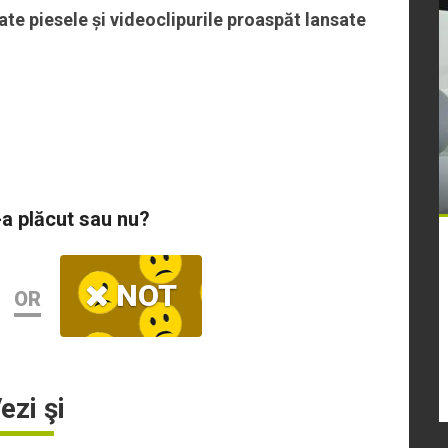
te piesele și videoclipurile proaspăt lansate
-a plăcut sau nu?
NOT
OR
ezi şi