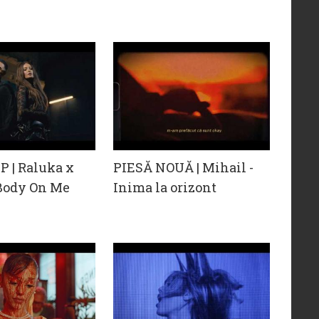
 | Raluka x
PIESĂ NOUĂ | Mihail -
 Body On Me
Inima la orizont