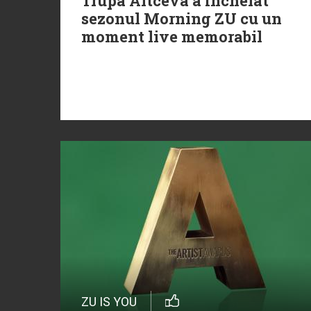
Trupa Altceva a încheiat
sezonul Morning ZU cu un
moment live memorabil
ZU IS YOU