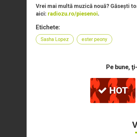
Vrei mai multă muzică nouă? Găsești toa
aici:
radiozu.ro/piesenoi
.
Etichete:
Sasha Lopez
ester peony
Pe bune, ţi
HOT
V