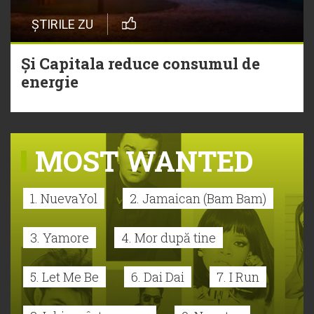
ȘTIRILE ZU
Și Capitala reduce consumul de
energie
MOST WANTED
1. NuevaYol
2. Jamaican (Bam Bam)
3. Yamore
4. Mor după tine
5. Let Me Be
6. Dai Dai
7. I Run