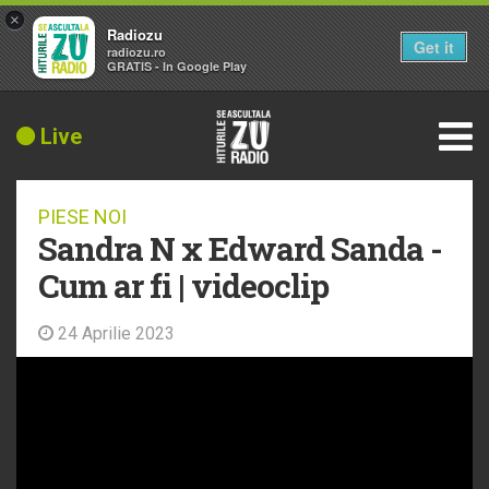
×
Radiozu
Get it
radiozu.ro
GRATIS - In Google Play
Live
PIESE NOI
Sandra N x Edward Sanda -
Cum ar fi | videoclip
24 Aprilie 2023