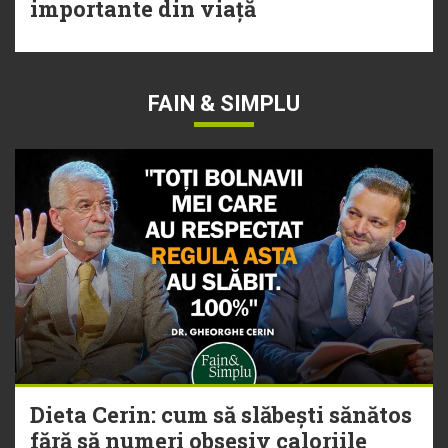
importante din viață
FAIN & SIMPLU
Dieta Cerin: cum să slăbești sănătos
fără să numeri obsesiv caloriile