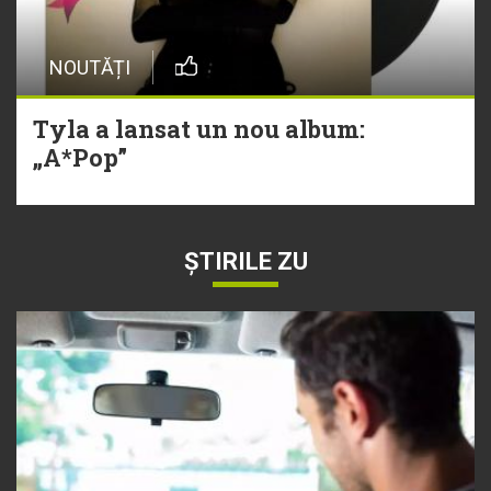
NOUTĂȚI
Tyla a lansat un nou album:
„A*Pop”
ȘTIRILE ZU