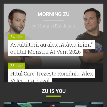
MORNING ZU
cu Morar şi Buzdugan
24 Iulie
Ascultătorii au ales: „Atâtea inimi”
e Hitul Monstru Al Verii 2026
23 Iulie
Hitul Care Trezește România: Alex
Velea - Carnaval
ZU IS YOU
22 Iulie
Bătălie strânsă la Hitul Monstru Al