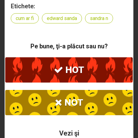
Etichete:
cum ar fi
edward sanda
sandra n
Pe bune, ţi-a plăcut sau nu?
HOT
NOT
Vezi şi