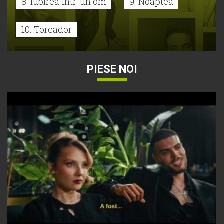
8. Iubirea într-un om
9. Noaptea
10. Toreador
PIESE NOI