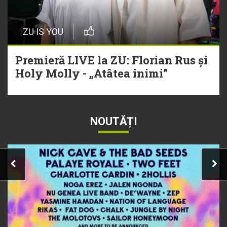
ZU IS YOU
Premieră LIVE la ZU: Florian Rus și
Holy Molly - „Atâtea inimi”
NOUTĂȚI