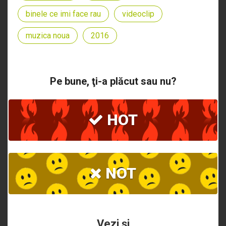
binele ce imi face rau
videoclip
muzica noua
2016
Pe bune, ţi-a plăcut sau nu?
HOT
NOT
Vezi şi