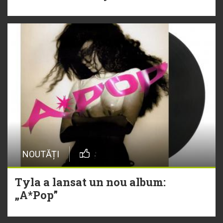
NOUTĂȚI
Tyla a lansat un nou album:
„A*Pop”