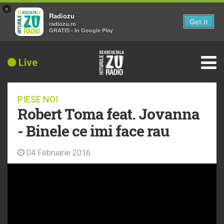
×
Radiozu
Get it
radiozu.ro
GRATIS - In Google Play
Live
PIESE NOI
Robert Toma feat. Jovanna
- Binele ce imi face rau
04 Februarie 2016