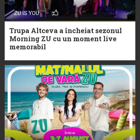
Episod nou | Muzica Aia x DJ
ZU IS YOU
Christian Thomson
Trupa Altceva a încheiat sezonul
20 Iulie
Morning ZU cu un moment live
Torpedoul lui Morar: Theo Rose -
memorabil
„Ceai lângă tine”