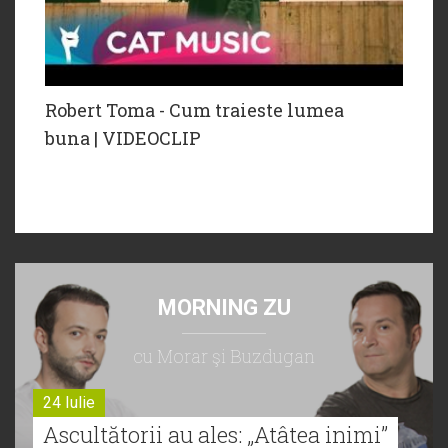
Robert Toma - Cum traieste lumea
buna | VIDEOCLIP
MORNING ZU
cu Morar şi Buzdugan
24 Iulie
Ascultătorii au ales: „Atâtea inimi”