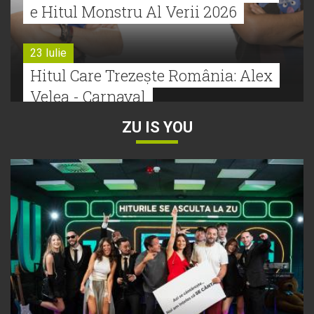
e Hitul Monstru Al Verii 2026
23 Iulie
Hitul Care Trezește România: Alex
Velea - Carnaval
ZU IS YOU
22 Iulie
Bătălie strânsă la Hitul Monstru Al
Verii: Cabron versus Faydee
21 Iulie
Dă volumul mai tare! Cabron vine
cu Hitul Monstru al Verii
20 Iulie