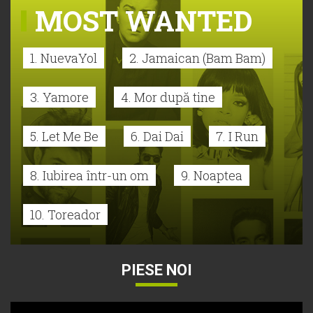
MOST WANTED
1. NuevaYol
2. Jamaican (Bam Bam)
3. Yamore
4. Mor după tine
5. Let Me Be
6. Dai Dai
7. I Run
8. Iubirea într-un om
9. Noaptea
10. Toreador
PIESE NOI