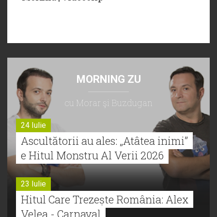
MORNING ZU
cu Morar şi Buzdugan
24 Iulie
Ascultătorii au ales: „Atâtea inimi”
e Hitul Monstru Al Verii 2026
23 Iulie
Hitul Care Trezește România: Alex
Velea - Carnaval