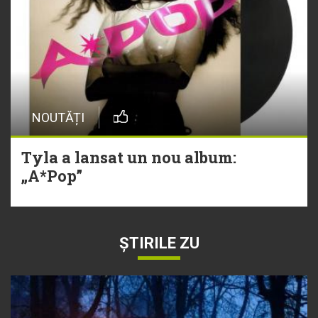
NOUTĂȚI
Tyla a lansat un nou album:
„A*Pop”
ȘTIRILE ZU