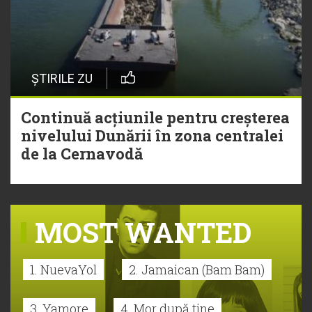
ȘTIRILE ZU
Continuă acțiunile pentru creșterea
nivelului Dunării în zona centralei
de la Cernavodă
MOST WANTED
1. NuevaYol
2. Jamaican (Bam Bam)
3. Yamore
4. Mor după tine