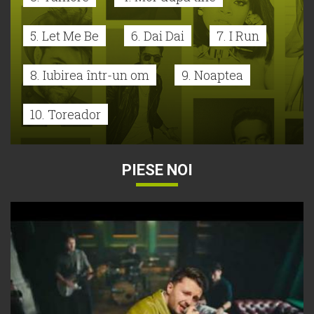
5. Let Me Be
6. Dai Dai
7. I Run
8. Iubirea într-un om
9. Noaptea
10. Toreador
PIESE NOI