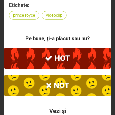
Etichete:
prince royce
videoclip
Pe bune, ţi-a plăcut sau nu?
HOT
NOT
Vezi şi