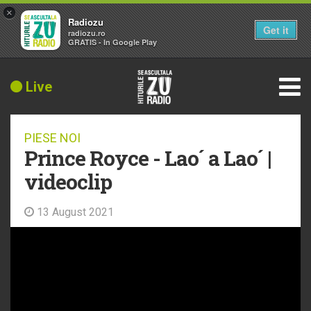
×
Radiozu
Get it
radiozu.ro
GRATIS - In Google Play
Live
PIESE NOI
Prince Royce - Lao´ a Lao´ |
videoclip
13 August 2021