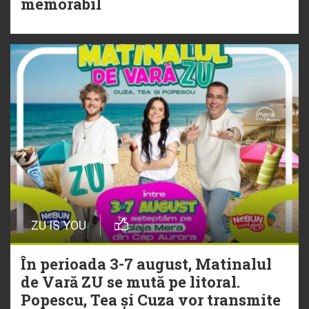
memorabil
„Ceai lângă tine”
ZU IS YOU
În perioada 3-7 august, Matinalul
de Vară ZU se mută pe litoral.
Popescu, Tea și Cuza vor transmite