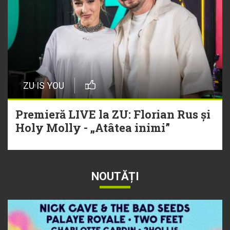
ZU IS YOU
Premieră LIVE la ZU: Florian Rus și
Holy Molly - „Atâtea inimi”
NOUTĂȚI