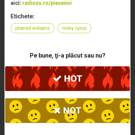
aici:
radiozu.ro/piesenoi
Etichete:
pharrell williams
miley cyrus
Pe bune, ţi-a plăcut sau nu?
HOT
NOT