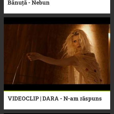
Bănuță - Nebun
VIDEOCLIP | DARA - N-am răspuns