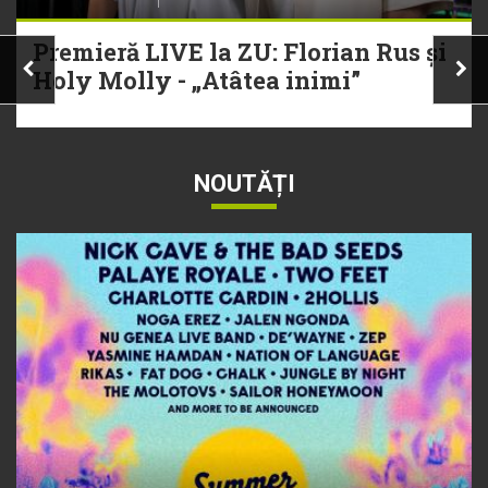
Premieră LIVE la ZU: Florian Rus și
Holy Molly - „Atâtea inimi”
NOUTĂȚI