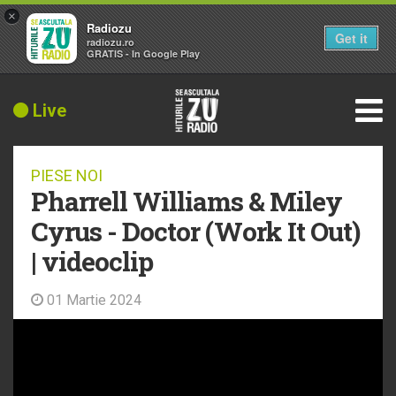
×
Radiozu
Get it
radiozu.ro
GRATIS - In Google Play
Live
PIESE NOI
Pharrell Williams & Miley
Cyrus - Doctor (Work It Out)
| videoclip
01 Martie 2024