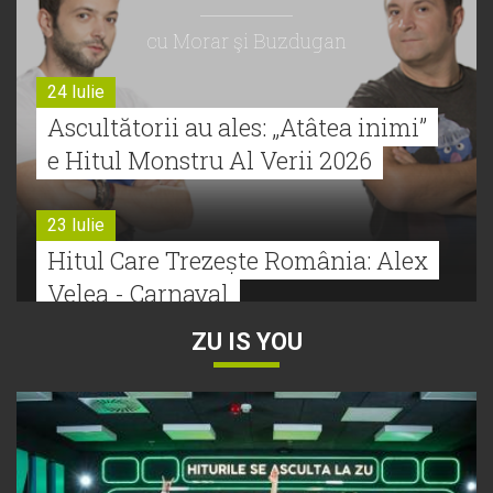
cu Morar şi Buzdugan
24 Iulie
Ascultătorii au ales: „Atâtea inimi”
e Hitul Monstru Al Verii 2026
23 Iulie
Hitul Care Trezește România: Alex
Velea - Carnaval
ZU IS YOU
22 Iulie
Bătălie strânsă la Hitul Monstru Al
Verii: Cabron versus Faydee
21 Iulie