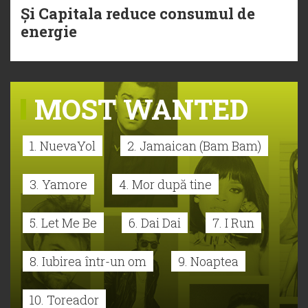
Și Capitala reduce consumul de
energie
MOST WANTED
1. NuevaYol
2. Jamaican (Bam Bam)
3. Yamore
4. Mor după tine
5. Let Me Be
6. Dai Dai
7. I Run
8. Iubirea într-un om
9. Noaptea
10. Toreador