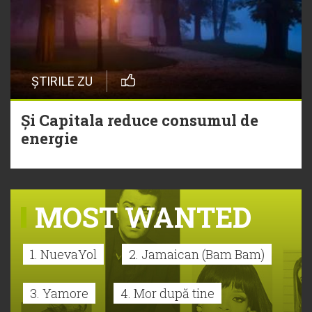
ȘTIRILE ZU
Și Capitala reduce consumul de
energie
MOST WANTED
1. NuevaYol
2. Jamaican (Bam Bam)
3. Yamore
4. Mor după tine