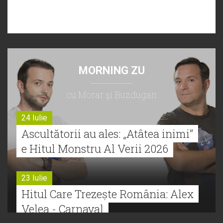
MORNING ZU
cu Morar şi Buzdugan
24 Iulie
Ascultătorii au ales: „Atâtea inimi”
e Hitul Monstru Al Verii 2026
23 Iulie
Hitul Care Trezește România: Alex
Velea - Carnaval