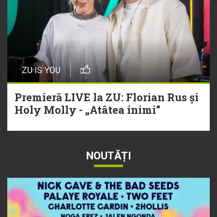
ZU IS YOU
Premieră LIVE la ZU: Florian Rus și
Holy Molly - „Atâtea inimi”
NOUTĂȚI