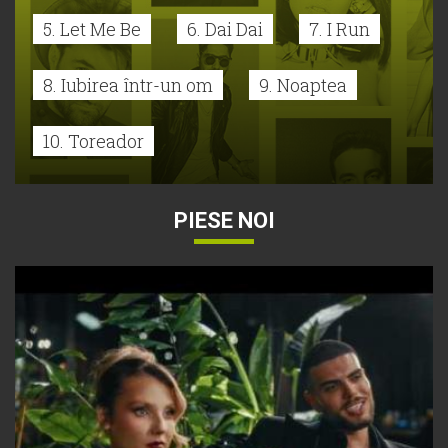
5. Let Me Be
6. Dai Dai
7. I Run
8. Iubirea într-un om
9. Noaptea
10. Toreador
PIESE NOI