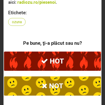
aici:
radiozu.ro/piesenoi
.
Etichete:
ozuna
Pe bune, ţi-a plăcut sau nu?
HOT
NOT