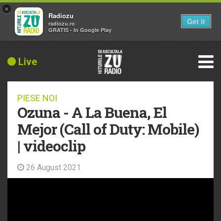
×
Radiozu
Get it
radiozu.ro
GRATIS - In Google Play
Live
PIESE NOI
Ozuna - A La Buena, El
Mejor (Call of Duty: Mobile)
| videoclip
26 August 2021