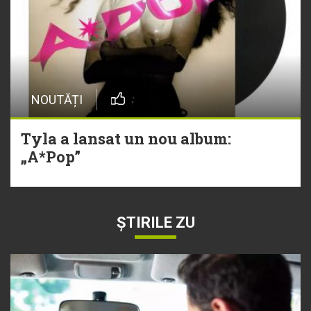
NOUTĂȚI
Tyla a lansat un nou album:
„A*Pop”
ȘTIRILE ZU