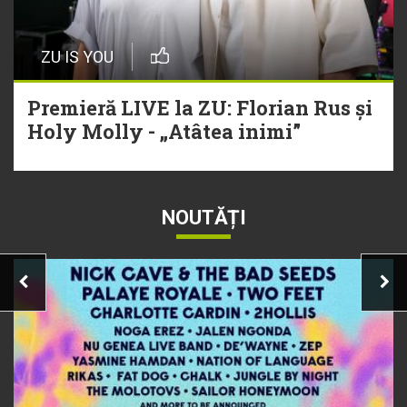
ZU IS YOU
Premieră LIVE la ZU: Florian Rus și
Holy Molly - „Atâtea inimi”
NOUTĂȚI