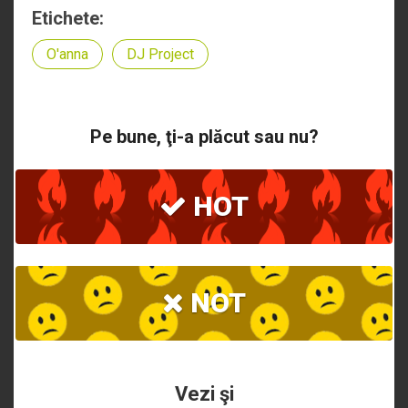
Etichete:
O'anna
DJ Project
Pe bune, ţi-a plăcut sau nu?
HOT
NOT
Vezi şi