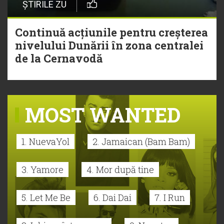
ȘTIRILE ZU
Continuă acțiunile pentru creșterea
nivelului Dunării în zona centralei
de la Cernavodă
MOST WANTED
1. NuevaYol
2. Jamaican (Bam Bam)
3. Yamore
4. Mor după tine
5. Let Me Be
6. Dai Dai
7. I Run