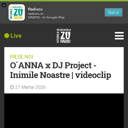
×
Radiozu
Get it
radiozu.ro
GRATIS - In Google Play
Live
PIESE NOI
O´ANNA x DJ Project -
Inimile Noastre | videoclip
27 Martie 2026