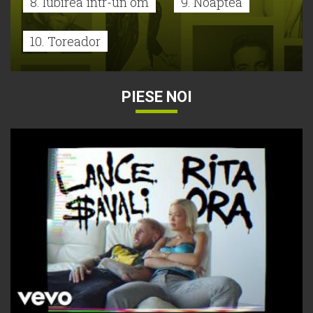
8. Iubirea într-un om
9. Noaptea
10. Toreador
PIESE NOI