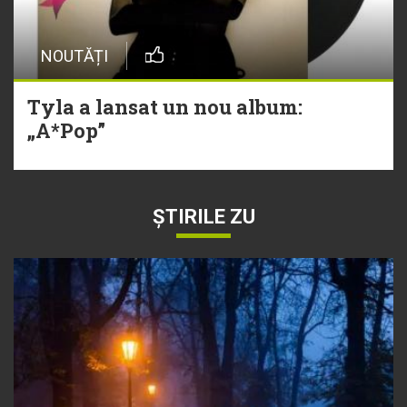
NOUTĂȚI
Tyla a lansat un nou album:
„A*Pop”
ȘTIRILE ZU