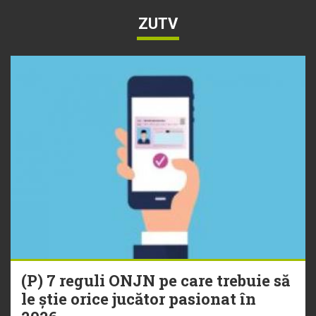
ZUTV
(P) 7 reguli ONJN pe care trebuie să
le știe orice jucător pasionat în