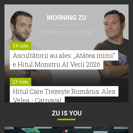
MORNING ZU
cu Morar şi Buzdugan
24 Iulie
Ascultătorii au ales: „Atâtea inimi”
e Hitul Monstru Al Verii 2026
23 Iulie
Hitul Care Trezește România: Alex
Velea - Carnaval
ZU IS YOU
22 Iulie
Bătălie strânsă la Hitul Monstru Al