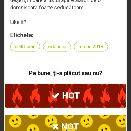
deșert, în care artistul apare alături de o
domnișoară foarte seducătoare.
Like it?
Etichete:
niall horan
videoclip
martie 2018
Pe bune, ţi-a plăcut sau nu?
HOT
NOT