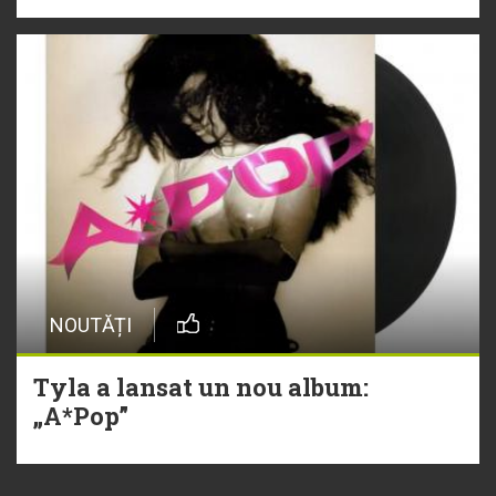
NOUTĂȚI
Tyla a lansat un nou album:
„A*Pop”