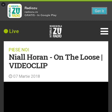
×
Radiozu
Get it
radiozu.ro
GRATIS - In Google Play
Live
PIESE NOI
Niall Horan - On The Loose |
VIDEOCLIP
07 Martie 2018