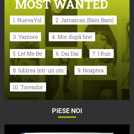
MOST WANTED
1. NuevaYol
2. Jamaican (Bam Bam)
3. Yamore
4. Mor după tine
5. Let Me Be
6. Dai Dai
7. I Run
8. Iubirea într-un om
9. Noaptea
10. Toreador
PIESE NOI