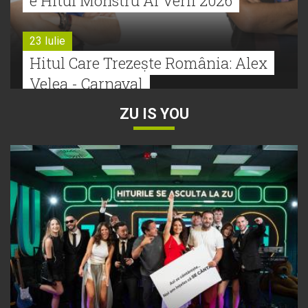
e Hitul Monstru Al Verii 2026
23 Iulie
Hitul Care Trezește România: Alex
Velea - Carnaval
ZU IS YOU
22 Iulie
Bătălie strânsă la Hitul Monstru Al
Verii: Cabron versus Faydee
21 Iulie
Dă volumul mai tare! Cabron vine
cu Hitul Monstru al Verii
20 Iulie