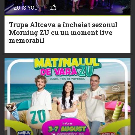
Episod nou | Muzica Aia x DJ
ZU IS YOU
Christian Thomson
Trupa Altceva a încheiat sezonul
20 Iulie
Morning ZU cu un moment live
Torpedoul lui Morar: Theo Rose -
memorabil
„Ceai lângă tine”