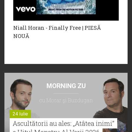
Niall Horan - Finally Free | PIESĂ
NOUĂ
MORNING ZU
cu Morar şi Buzdugan
24 Iulie
Ascultătorii au ales: „Atâtea inimi”