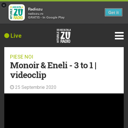
×
Radiozu
Get it
radiozu.ro
GRATIS - In Google Play
Live
PIESE NOI
Monoir & Eneli - 3 to 1 |
videoclip
25 Septembrie 2020