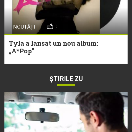
NOUTĂȚI
Tyla a lansat un nou album:
„A*Pop”
ȘTIRILE ZU