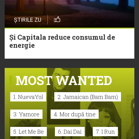
ȘTIRILE ZU
Și Capitala reduce consumul de
energie
MOST WANTED
1. NuevaYol
2. Jamaican (Bam Bam)
3. Yamore
4. Mor după tine
5. Let Me Be
6. Dai Dai
7. I Run