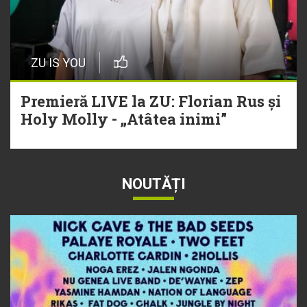
ZU IS YOU
Premieră LIVE la ZU: Florian Rus și
Holy Molly - „Atâtea inimi”
NOUTĂȚI