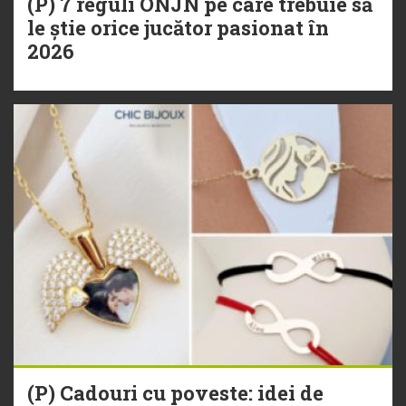
(P) 7 reguli ONJN pe care trebuie să
le știe orice jucător pasionat în
2026
(P) Cadouri cu poveste: idei de