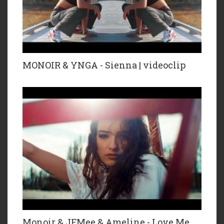
MONOIR & YNGA - Sienna | videoclip
Monoir & JFMee & Ameline - Love Me