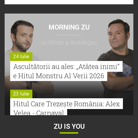
MORNING ZU
cu Morar şi Buzdugan
24 Iulie
Ascultătorii au ales: „Atâtea inimi”
e Hitul Monstru Al Verii 2026
23 Iulie
Hitul Care Trezește România: Alex
Velea - Carnaval
ZU IS YOU
22 Iulie