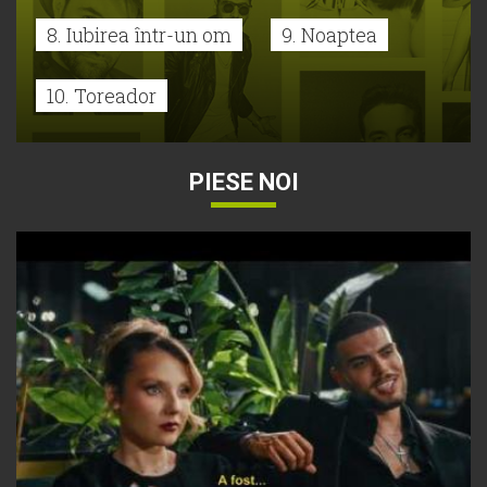
8. Iubirea într-un om
9. Noaptea
10. Toreador
PIESE NOI