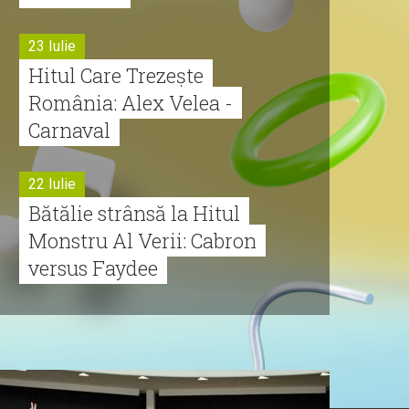
23 Iulie
Hitul Care Trezește
România: Alex Velea -
Carnaval
22 Iulie
Bătălie strânsă la Hitul
Monstru Al Verii: Cabron
versus Faydee
21 Iulie
Dă volumul mai tare!
Cabron vine cu Hitul
Monstru al Verii