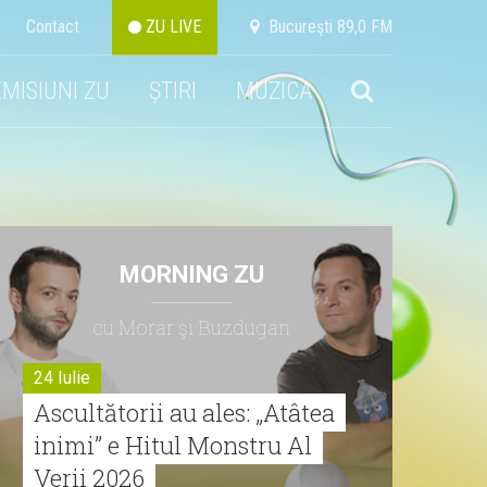
Contact
ZU LIVE
Bucureşti 89,0 FM
EMISIUNI ZU
ȘTIRI
MUZICA
MORNING ZU
cu Morar şi Buzdugan
24 Iulie
Ascultătorii au ales: „Atâtea
inimi” e Hitul Monstru Al
Verii 2026