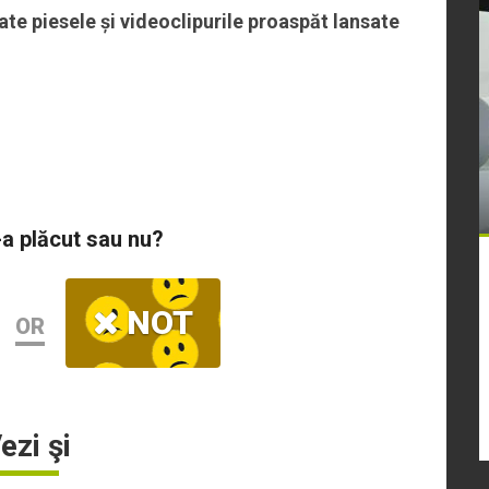
te piesele și videoclipurile proaspăt lansate
-a plăcut sau nu?
NOT
OR
ezi şi