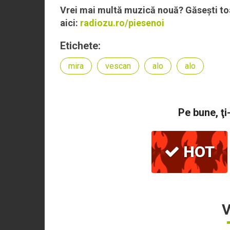
Vrei mai multă muzică nouă? Găsești toa
aici:
radiozu.ro/piesenoi
Etichete:
mira
vescan
alo
alo
Pe bune, ţi
HOT
V