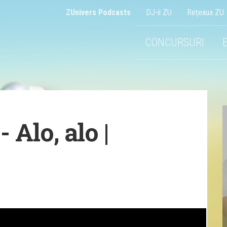
ZUnivers Podcasts
DJ-ii ZU
Reţeaua ZU
CONCURSURI
 Alo, alo |