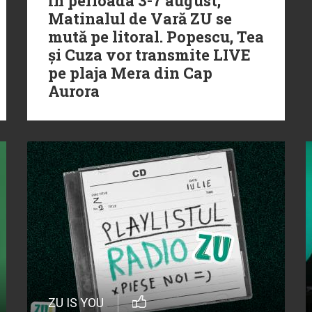
În perioada 3-7 august,
Matinalul de Vară ZU se
mută pe litoral. Popescu, Tea
și Cuza vor transmite LIVE
pe plaja Mera din Cap
Aurora
ZU IS YOU