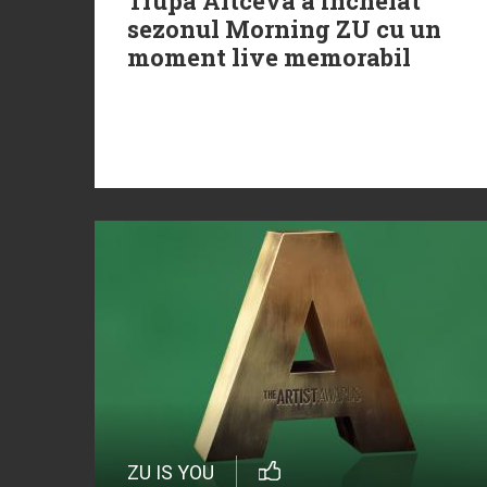
Trupa Altceva a încheiat
sezonul Morning ZU cu un
moment live memorabil
ZU IS YOU