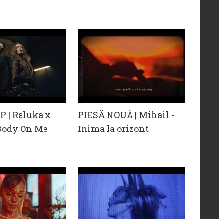
 | Raluka x
PIESĂ NOUĂ | Mihail -
 Body On Me
Inima la orizont