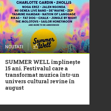
20 Iulie
Episod nou | Muzica Aia x
DJ Christian Thomson
20 Iulie
NOUTATI
Torpedoul lui Morar: Theo
Rose - „Ceai lângă tine”
SUMMER WELL împlinește
15 ani. Festivalul care a
transformat muzica într-un
univers cultural revine în
august