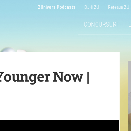
ZUnivers Podcasts
DJ-ii ZU
Reţeaua ZU
CONCURSURI
Younger Now |