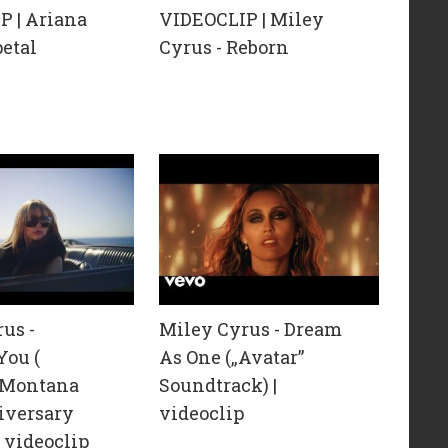
P | Ariana
VIDEOCLIP | Miley
petal
Cyrus - Reborn
us -
Miley Cyrus - Dream
You (
As One („Avatar”
 Montana
Soundtrack) |
iversary
videoclip
| videoclip