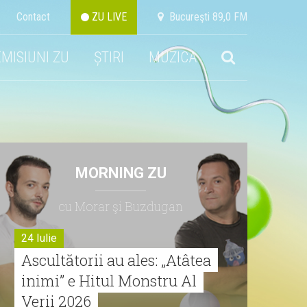
Contact
ZU LIVE
Bucureşti 89,0 FM
EMISIUNI ZU
ȘTIRI
MUZICA
MORNING ZU
cu Morar şi Buzdugan
24 Iulie
Ascultătorii au ales: „Atâtea
inimi” e Hitul Monstru Al
Verii 2026