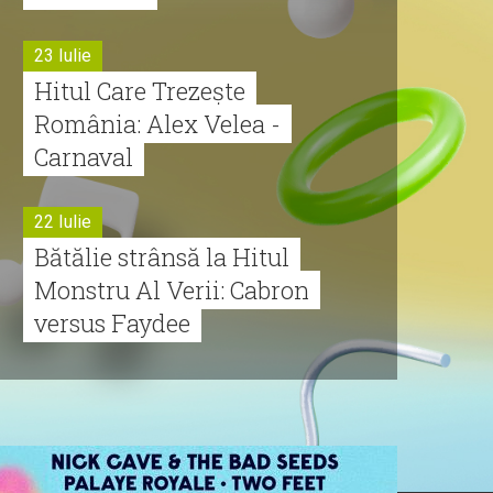
23 Iulie
Hitul Care Trezește
România: Alex Velea -
Carnaval
22 Iulie
Bătălie strânsă la Hitul
Monstru Al Verii: Cabron
versus Faydee
21 Iulie
Dă volumul mai tare!
Cabron vine cu Hitul
Monstru al Verii