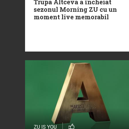
Trupa Altceva a încheiat
sezonul Morning ZU cu un
moment live memorabil
ZU IS YOU