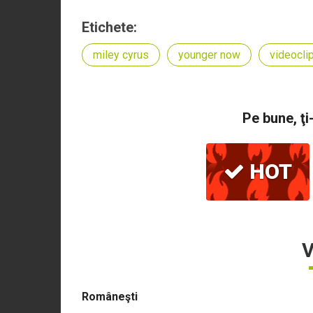
Etichete:
miley cyrus
younger now
videoclip
Pe bune, ţi
HOT
V
Româneşti