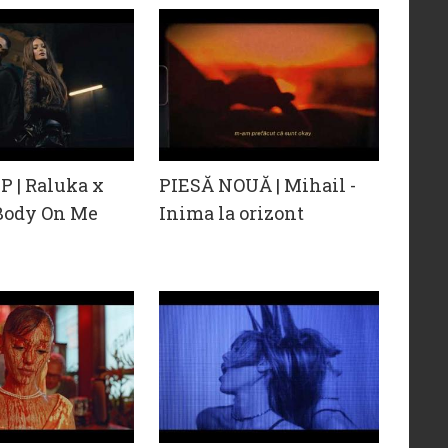
 | Raluka x
PIESĂ NOUĂ | Mihail -
 Body On Me
Inima la orizont