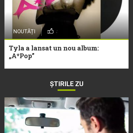
NOUTĂȚI
Tyla a lansat un nou album:
„A*Pop”
ȘTIRILE ZU