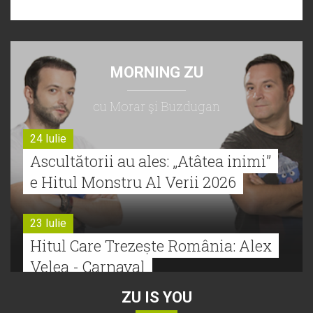
MORNING ZU
cu Morar şi Buzdugan
24 Iulie
Ascultătorii au ales: „Atâtea inimi”
e Hitul Monstru Al Verii 2026
23 Iulie
Hitul Care Trezește România: Alex
Velea - Carnaval
ZU IS YOU
22 Iulie