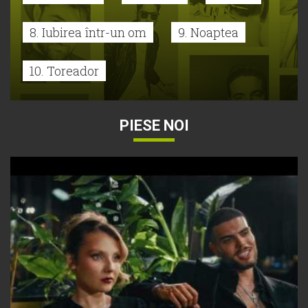
8. Iubirea într-un om
9. Noaptea
10. Toreador
PIESE NOI