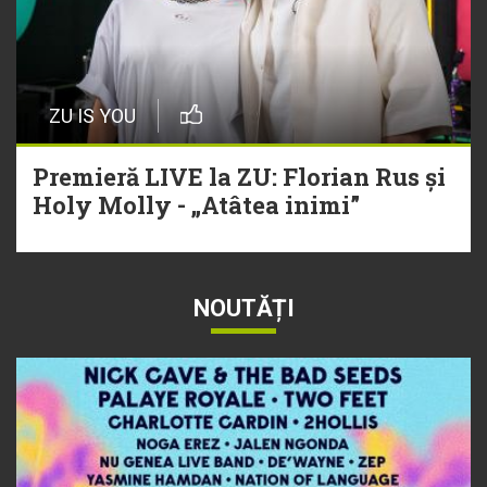
ZU IS YOU
Premieră LIVE la ZU: Florian Rus și
Holy Molly - „Atâtea inimi”
NOUTĂȚI