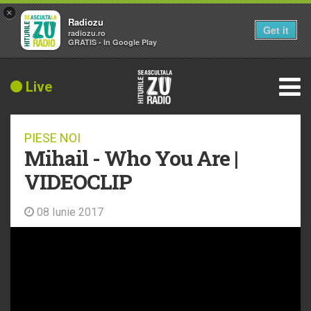
×
Radiozu
Get it
radiozu.ro
GRATIS - In Google Play
Live
PIESE NOI
Mihail - Who You Are |
VIDEOCLIP
08 Iunie 2017