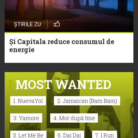
ȘTIRILE ZU
Și Capitala reduce consumul de
energie
MOST WANTED
1. NuevaYol
2. Jamaican (Bam Bam)
3. Yamore
4. Mor după tine
5. Let Me Be
6. Dai Dai
7. I Run