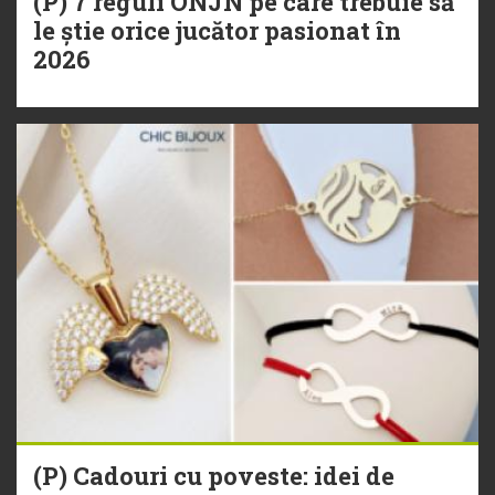
(P) 7 reguli ONJN pe care trebuie să
le știe orice jucător pasionat în
2026
(P) Cadouri cu poveste: idei de