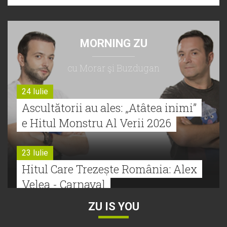
MORNING ZU
cu Morar şi Buzdugan
24 Iulie
Ascultătorii au ales: „Atâtea inimi”
e Hitul Monstru Al Verii 2026
23 Iulie
Hitul Care Trezește România: Alex
Velea - Carnaval
ZU IS YOU
22 Iulie