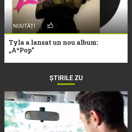
NOUTĂȚI
Tyla a lansat un nou album:
„A*Pop”
ȘTIRILE ZU