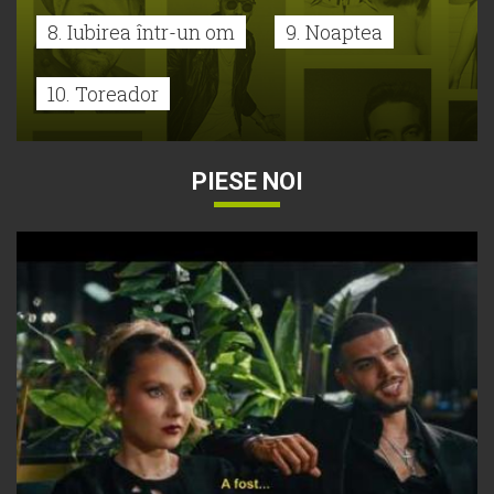
8. Iubirea într-un om
9. Noaptea
10. Toreador
PIESE NOI