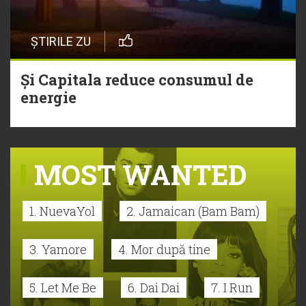
ȘTIRILE ZU
Și Capitala reduce consumul de
energie
MOST WANTED
1. NuevaYol
2. Jamaican (Bam Bam)
3. Yamore
4. Mor după tine
5. Let Me Be
6. Dai Dai
7. I Run