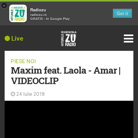
×
Radiozu
Get it
radiozu.ro
GRATIS - In Google Play
Live
PIESE NOI
Maxim feat. Laola - Amar |
VIDEOCLIP
24 Iulie 2018