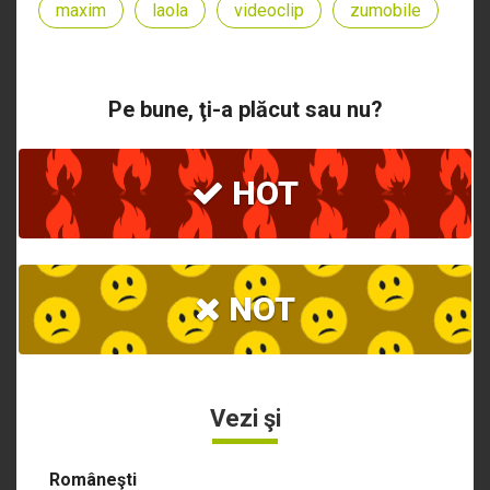
maxim
laola
videoclip
zumobile
Pe bune, ţi-a plăcut sau nu?
HOT
NOT
Vezi şi
Româneşti