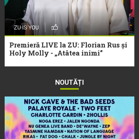
ZU IS YOU
Premieră LIVE la ZU: Florian Rus și
Holy Molly - „Atâtea inimi”
NOUTĂȚI