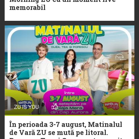
Torpedoul lui Morar: Theo Rose -
memorabil
„Ceai lângă tine”
ZU IS YOU
În perioada 3-7 august, Matinalul
de Vară ZU se mută pe litoral.