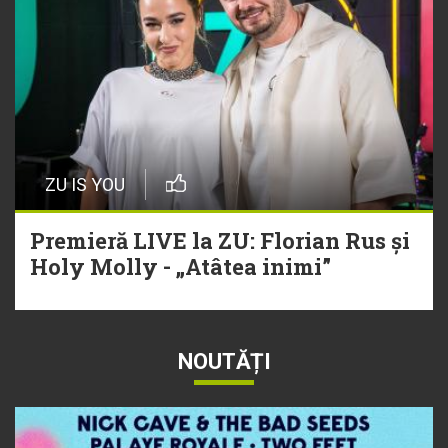
ZU IS YOU
Premieră LIVE la ZU: Florian Rus și
Holy Molly - „Atâtea inimi”
NOUTĂȚI