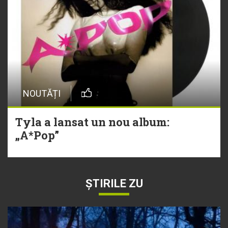
NOUTĂȚI
Tyla a lansat un nou album:
„A*Pop”
ȘTIRILE ZU