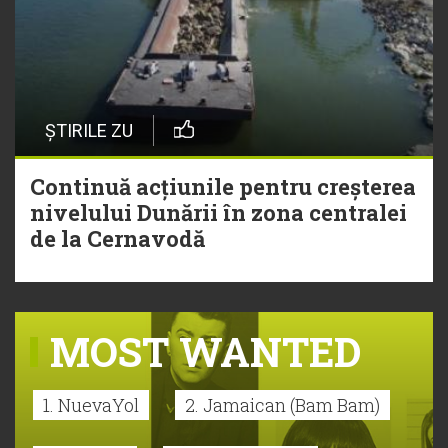
ȘTIRILE ZU
Continuă acțiunile pentru creșterea
nivelului Dunării în zona centralei
de la Cernavodă
MOST WANTED
1. NuevaYol
2. Jamaican (Bam Bam)