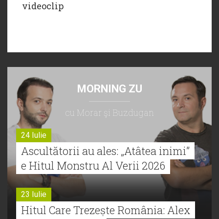
videoclip
MORNING ZU
cu Morar şi Buzdugan
24 Iulie
Ascultătorii au ales: „Atâtea inimi”
e Hitul Monstru Al Verii 2026
23 Iulie
Hitul Care Trezește România: Alex