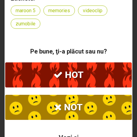
maroon 5
memories
videoclip
zumobile
Pe bune, ţi-a plăcut sau nu?
HOT
NOT