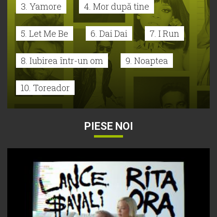
3. Yamore
4. Mor după tine
5. Let Me Be
6. Dai Dai
7. I Run
8. Iubirea într-un om
9. Noaptea
10. Toreador
PIESE NOI