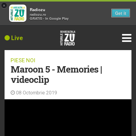
×
Radiozu
Get it
radiozu.ro
GRATIS - In Google Play
Live
PIESE NOI
Maroon 5 - Memories |
videoclip
08 Octombrie 2019