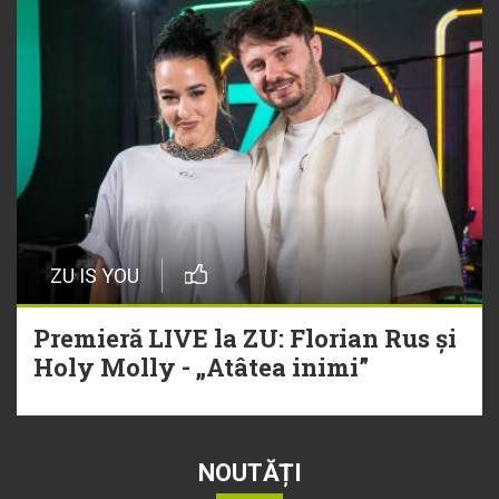
ZU IS YOU
Premieră LIVE la ZU: Florian Rus și
Holy Molly - „Atâtea inimi”
NOUTĂȚI