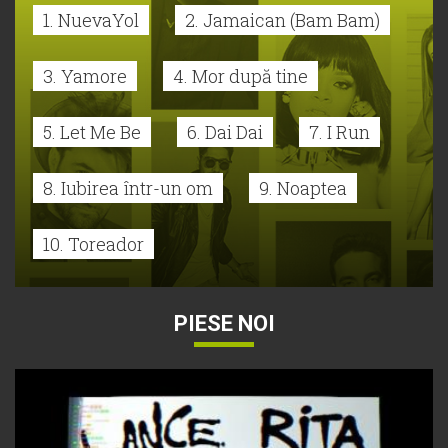
1. NuevaYol
2. Jamaican (Bam Bam)
3. Yamore
4. Mor după tine
5. Let Me Be
6. Dai Dai
7. I Run
8. Iubirea într-un om
9. Noaptea
10. Toreador
PIESE NOI