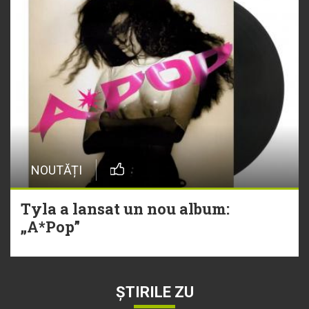
NOUTĂȚI
Tyla a lansat un nou album:
„A*Pop”
ȘTIRILE ZU