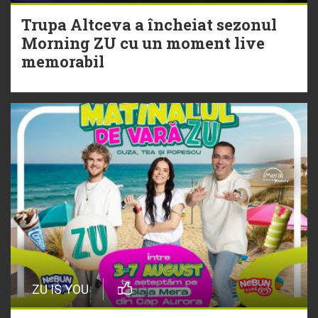
Trupa Altceva a încheiat sezonul
20 Iulie
Morning ZU cu un moment live
Torpedoul lui Morar: Theo Rose -
memorabil
„Ceai lângă tine”
ZU IS YOU