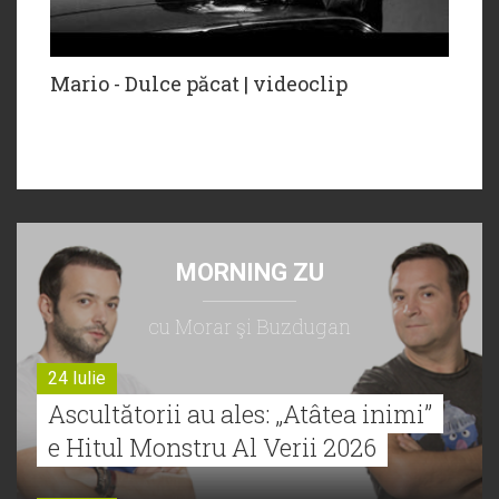
Mario - Dulce păcat | videoclip
MORNING ZU
cu Morar şi Buzdugan
24 Iulie
Ascultătorii au ales: „Atâtea inimi”
e Hitul Monstru Al Verii 2026