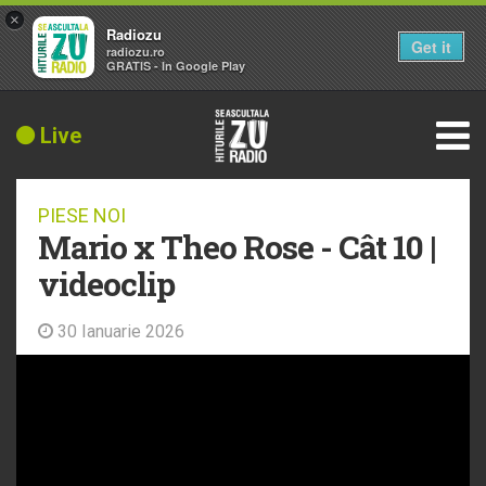
×
Radiozu
Get it
radiozu.ro
GRATIS - In Google Play
Live
PIESE NOI
Mario x Theo Rose - Cât 10 |
videoclip
30 Ianuarie 2026