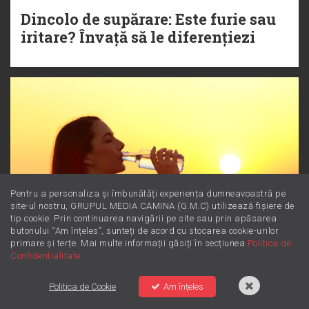
Dincolo de supărare: Este furie sau
iritare? Învață să le diferențiezi
Pentru a personaliza și îmbunătăți experiența dumneavoastră pe
site-ul nostru, GRUPUL MEDIA CAMINA (G.M.C) utilizează fișiere de
tip cookie. Prin continuarea navigării pe site sau prin apăsarea
butonului “Am înțeles”, sunteți de acord cu stocarea cookie-urilor
primare și terțe. Mai multe informații găsiți în secțiunea
Politica de
Confidentialitate
Magneziul: Minerala minune
Politica de Cookie
Am înțeles
pentru starea ta de bine