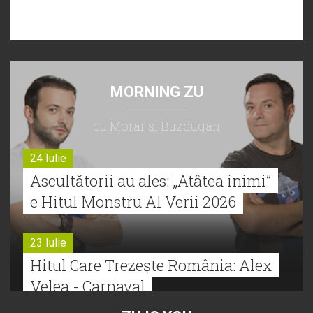
MORNING ZU
cu Morar şi Buzdugan
24 Iulie
Ascultătorii au ales: „Atâtea inimi”
e Hitul Monstru Al Verii 2026
23 Iulie
Hitul Care Trezește România: Alex
Velea - Carnaval