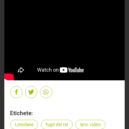
Etichete:
Loredana
fugit din rai
lyric video