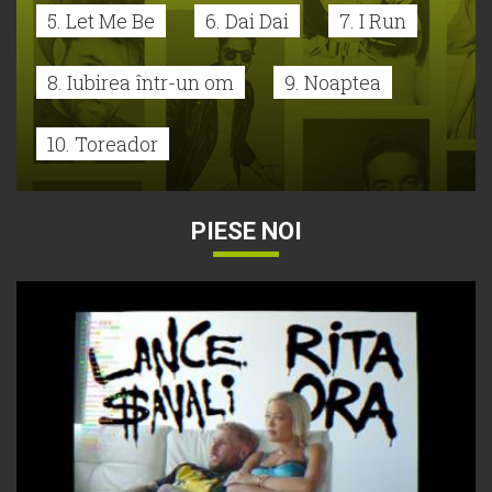
5. Let Me Be
6. Dai Dai
7. I Run
8. Iubirea într-un om
9. Noaptea
10. Toreador
PIESE NOI