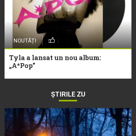
NOUTĂȚI
Tyla a lansat un nou album:
„A*Pop”
ȘTIRILE ZU