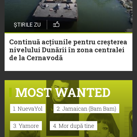
ȘTIRILE ZU
Continuă acțiunile pentru creșterea
nivelului Dunării în zona centralei
de la Cernavodă
MOST WANTED
1. NuevaYol
2. Jamaican (Bam Bam)
3. Yamore
4. Mor după tine