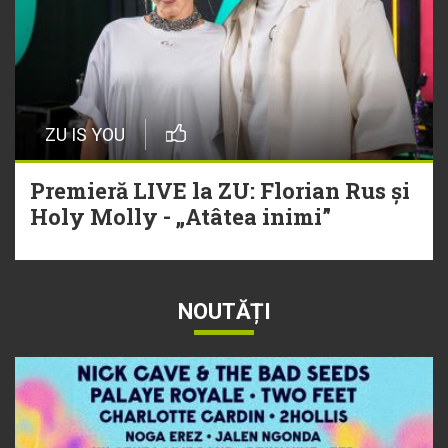
ZU IS YOU
Premieră LIVE la ZU: Florian Rus și
Holy Molly - „Atâtea inimi”
NOUTĂȚI