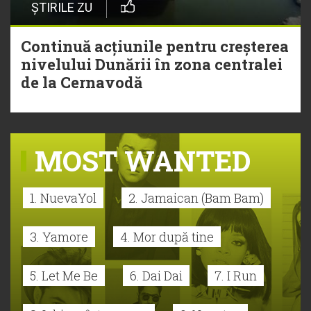
ȘTIRILE ZU
Continuă acțiunile pentru creșterea
nivelului Dunării în zona centralei
de la Cernavodă
MOST WANTED
1. NuevaYol
2. Jamaican (Bam Bam)
3. Yamore
4. Mor după tine
5. Let Me Be
6. Dai Dai
7. I Run