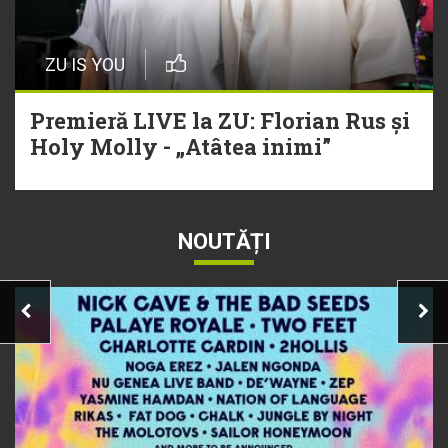
ZU IS YOU
Premieră LIVE la ZU: Florian Rus și
Holy Molly - „Atâtea inimi”
NOUTĂȚI