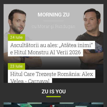
MORNING ZU
cu Morar şi Buzdugan
24 Iulie
Ascultătorii au ales: „Atâtea inimi”
e Hitul Monstru Al Verii 2026
23 Iulie
Hitul Care Trezește România: Alex
Velea - Carnaval
ZU IS YOU
22 Iulie
Bătălie strânsă la Hitul Monstru Al