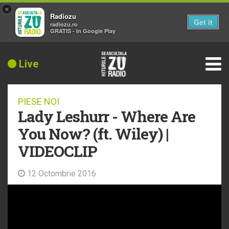
×
Radiozu
Get it
radiozu.ro
GRATIS - In Google Play
Live
PIESE NOI
Lady Leshurr - Where Are
You Now? (ft. Wiley) |
VIDEOCLIP
12 Octombrie 2016