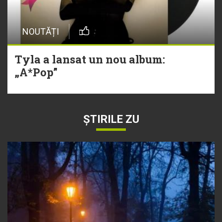
NOUTĂȚI
Tyla a lansat un nou album:
„A*Pop”
ȘTIRILE ZU