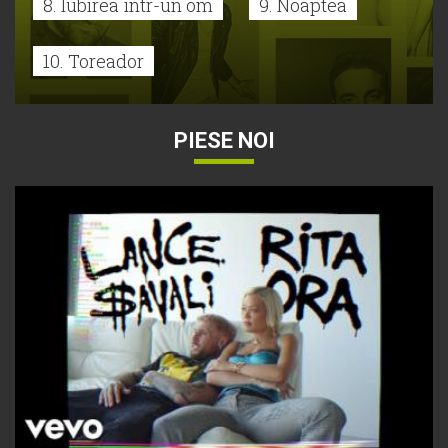
8. Iubirea într-un om
9. Noaptea
10. Toreador
PIESE NOI