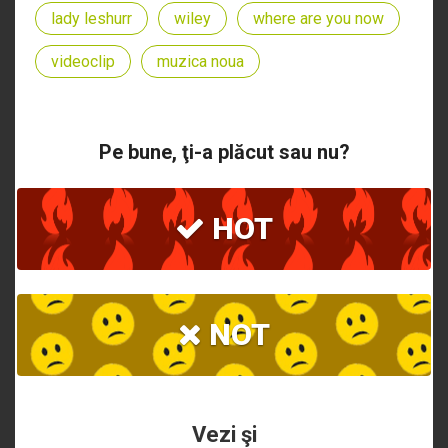
lady leshurr
wiley
where are you now
videoclip
muzica noua
Pe bune, ţi-a plăcut sau nu?
HOT
NOT
Vezi şi