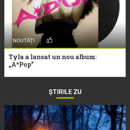
NOUTĂȚI
Tyla a lansat un nou album:
„A*Pop”
ȘTIRILE ZU