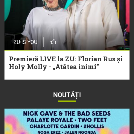
ZU IS YOU
Premieră LIVE la ZU: Florian Rus și
Holy Molly - „Atâtea inimi”
NOUTĂȚI