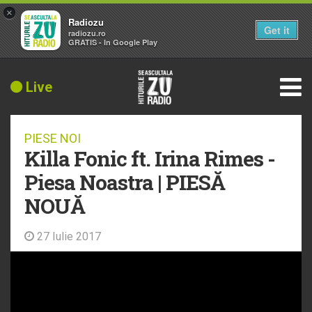
×
Radiozu
Get it
radiozu.ro
GRATIS - In Google Play
Live
PIESE NOI
Killa Fonic ft. Irina Rimes -
Piesa Noastra | PIESĂ
NOUĂ
27 Iulie 2017