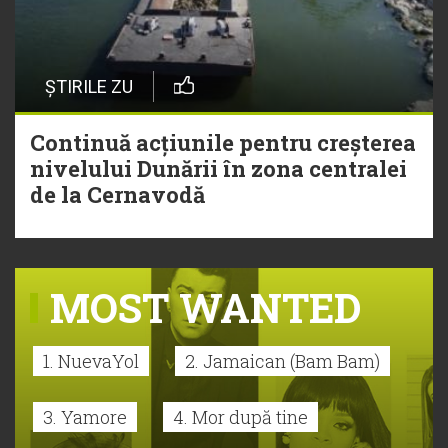
ȘTIRILE ZU
Continuă acțiunile pentru creșterea
nivelului Dunării în zona centralei
de la Cernavodă
MOST WANTED
1. NuevaYol
2. Jamaican (Bam Bam)
3. Yamore
4. Mor după tine