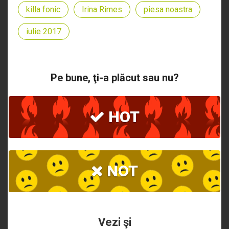
killa fonic
Irina Rimes
piesa noastra
iulie 2017
Pe bune, ţi-a plăcut sau nu?
HOT
NOT
Vezi şi