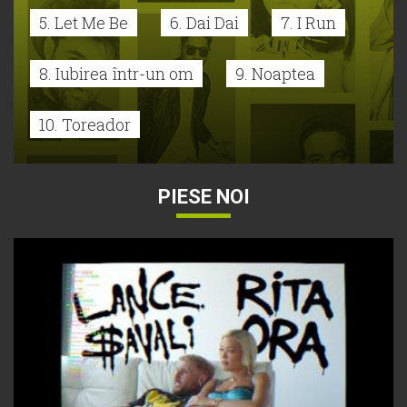
5. Let Me Be
6. Dai Dai
7. I Run
8. Iubirea într-un om
9. Noaptea
10. Toreador
PIESE NOI