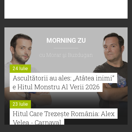
MORNING ZU
cu Morar şi Buzdugan
24 Iulie
Ascultătorii au ales: „Atâtea inimi”
e Hitul Monstru Al Verii 2026
23 Iulie
Hitul Care Trezește România: Alex
Velea - Carnaval