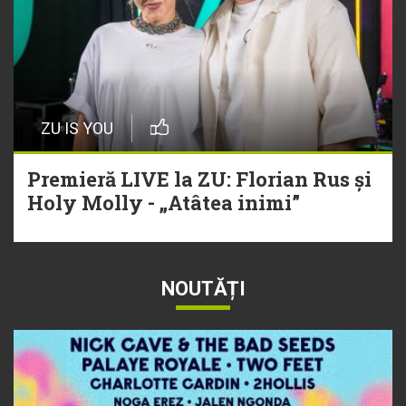
ZU IS YOU
Premieră LIVE la ZU: Florian Rus și
Holy Molly - „Atâtea inimi”
NOUTĂȚI