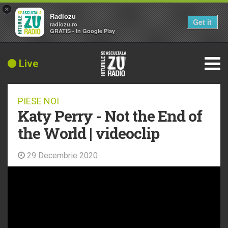
×
Radiozu
Get it
radiozu.ro
GRATIS - In Google Play
Live
PIESE NOI
Katy Perry - Not the End of
the World | videoclip
29 Decembrie 2020