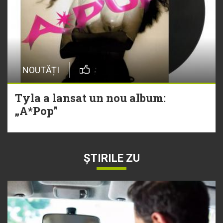
NOUTĂȚI
Tyla a lansat un nou album:
„A*Pop”
ȘTIRILE ZU