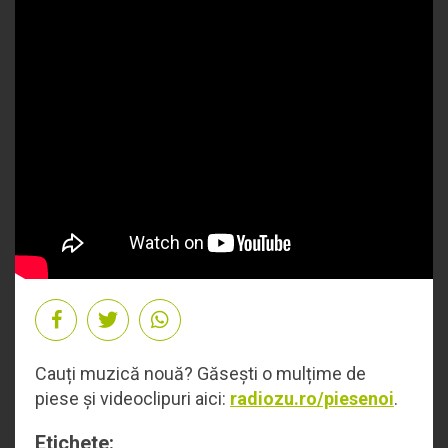
Cauți muzică nouă? Găsești o mulțime de
piese și videoclipuri aici:
radiozu.ro/piesenoi
.
Etichete: