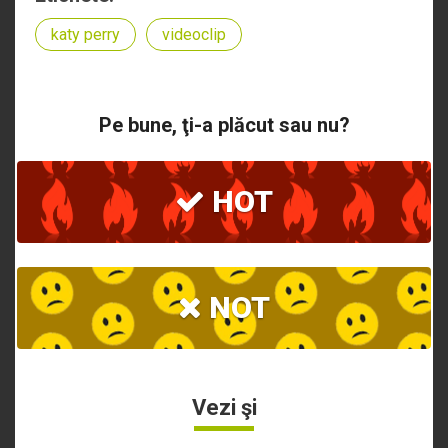
katy perry
videoclip
Pe bune, ţi-a plăcut sau nu?
HOT
NOT
Vezi şi