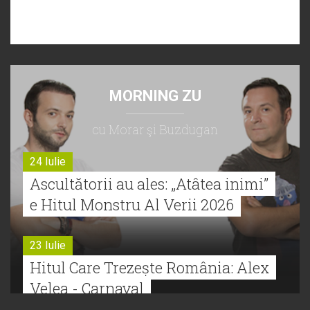
MORNING ZU
cu Morar şi Buzdugan
24 Iulie
Ascultătorii au ales: „Atâtea inimi”
e Hitul Monstru Al Verii 2026
23 Iulie
Hitul Care Trezește România: Alex
Velea - Carnaval