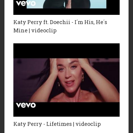
Katy Perry ft. Doechii - I´m His, He´s
Mine | videoclip
Katy Perry - Lifetimes | videoclip