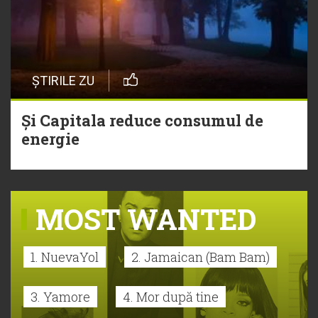
ȘTIRILE ZU
Și Capitala reduce consumul de
energie
MOST WANTED
1. NuevaYol
2. Jamaican (Bam Bam)
3. Yamore
4. Mor după tine