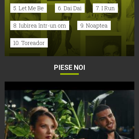
5. Let Me Be
6. Dai Dai
7. I Run
8. Iubirea într-un om
9. Noaptea
10. Toreador
PIESE NOI