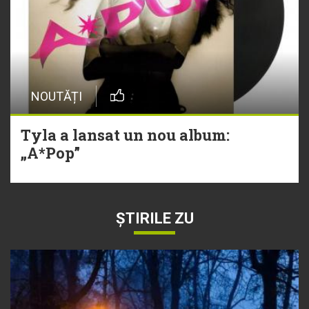
NOUTĂȚI
Tyla a lansat un nou album:
„A*Pop”
ȘTIRILE ZU