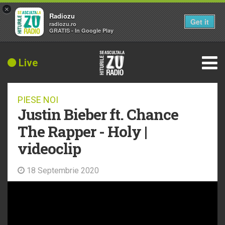
×
Radiozu
Get it
radiozu.ro
GRATIS - In Google Play
Live
PIESE NOI
Justin Bieber ft. Chance
The Rapper - Holy |
videoclip
18 Septembrie 2020