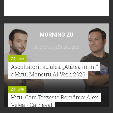
MORNING ZU
cu Morar şi Buzdugan
24 Iulie
Ascultătorii au ales: „Atâtea inimi”
e Hitul Monstru Al Verii 2026
23 Iulie
Hitul Care Trezește România: Alex
Velea - Carnaval