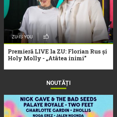
ZU IS YOU
Premieră LIVE la ZU: Florian Rus și
Holy Molly - „Atâtea inimi”
NOUTĂȚI