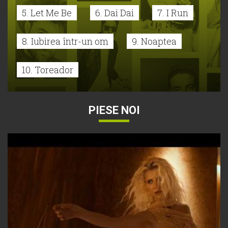
5. Let Me Be
6. Dai Dai
7. I Run
8. Iubirea într-un om
9. Noaptea
10. Toreador
PIESE NOI