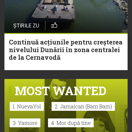
ȘTIRILE ZU
Continuă acțiunile pentru creșterea
nivelului Dunării în zona centralei
de la Cernavodă
MOST WANTED
1. NuevaYol
2. Jamaican (Bam Bam)
3. Yamore
4. Mor după tine