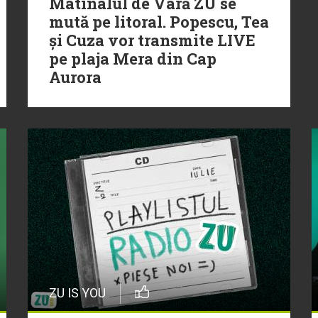
Matinalul de Vară ZU se
mută pe litoral. Popescu, Tea
și Cuza vor transmite LIVE
pe plaja Mera din Cap
Aurora
ZU IS YOU