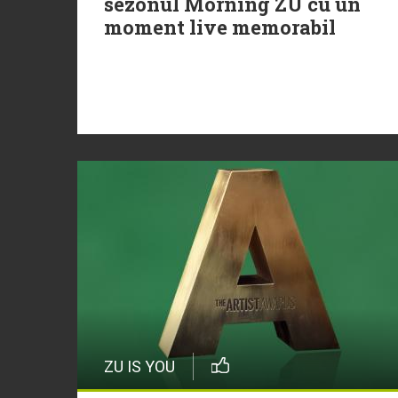
sezonul Morning ZU cu un
moment live memorabil
ZU IS YOU