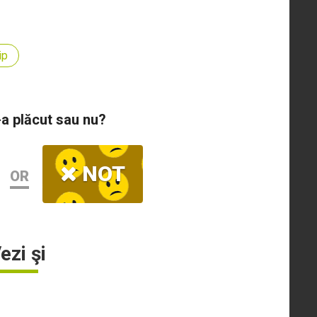
ip
-a plăcut sau nu?
NOT
OR
ezi şi