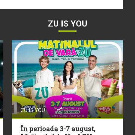
ZU IS YOU
ZU IS YOU
În perioada 3-7 august,