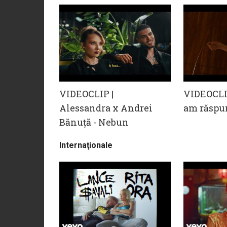
VIDEOCLIP |
VIDEOCLIP
Alessandra x Andrei
am răspu
Bănuță - Nebun
Internaţionale