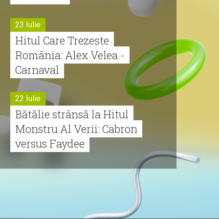
23 Iulie
Hitul Care Trezește
România: Alex Velea -
Carnaval
22 Iulie
Bătălie strânsă la Hitul
Monstru Al Verii: Cabron
versus Faydee
21 Iulie
Dă volumul mai tare!
Cabron vine cu Hitul
Monstru al Verii