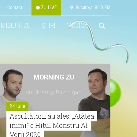
Contact
ZU LIVE
Bucureşti 89,0 FM
EMISIUNI ZU
ȘTIRI
MUZICA
MORNING ZU
cu Morar şi Buzdugan
24 Iulie
Ascultătorii au ales: „Atâtea
inimi” e Hitul Monstru Al
Verii 2026