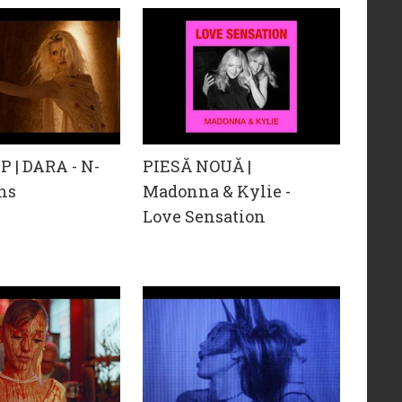
 | DARA - N-
PIESĂ NOUĂ |
ns
Madonna & Kylie -
Love Sensation