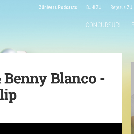
ZUnivers Podcasts
DJ-ii ZU
Reţeaua ZU
CONCURSURI
& Benny Blanco -
lip