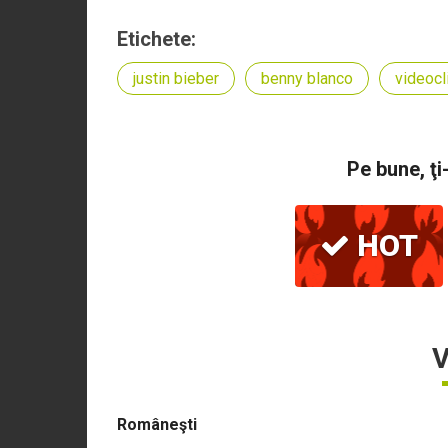
Etichete:
justin bieber
benny blanco
videocl
Pe bune, ţi
HOT
V
Româneşti