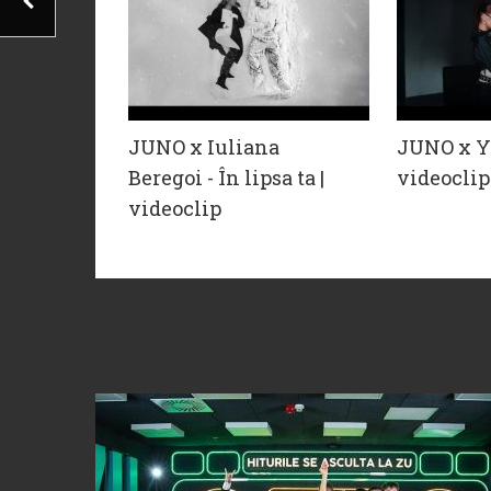
JUNO x Iuliana
JUNO x YU
Beregoi - În lipsa ta |
videoclip
videoclip