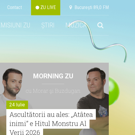
Contact
ZU LIVE
Bucureşti 89,0 FM
EMISIUNI ZU
ȘTIRI
MUZICA
MORNING ZU
cu Morar şi Buzdugan
24 Iulie
Ascultătorii au ales: „Atâtea
inimi” e Hitul Monstru Al
Verii 2026