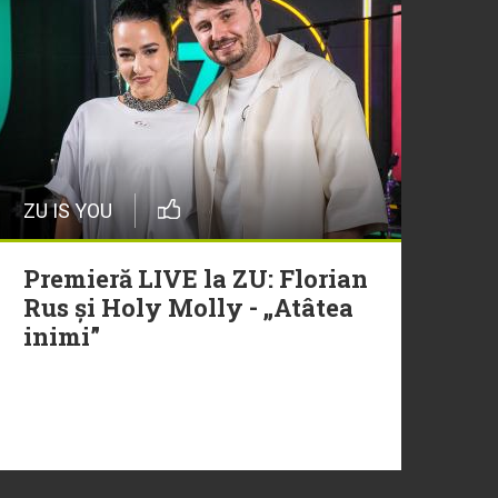
ZU IS YOU
Premieră LIVE la ZU: Florian
Rus și Holy Molly - „Atâtea
inimi”