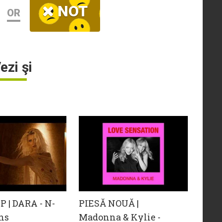
NOT
OR
ezi şi
 | DARA - N-
PIESĂ NOUĂ |
ns
Madonna & Kylie -