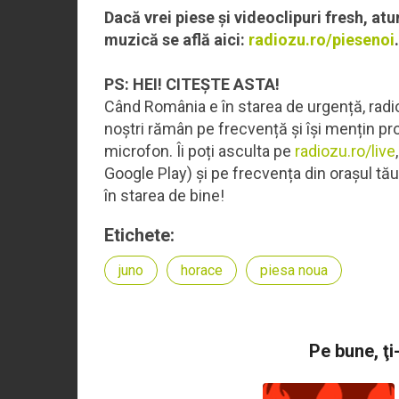
Dacă vrei piese și videoclipuri fresh, atu
muzică se află aici:
radiozu.ro/piesenoi
.
PS: HEI! CITEȘTE ASTA!
Când România e în starea de urgență, radio
noștri rămân pe frecvență și își mențin pro
microfon. Îi poți asculta pe
radiozu.ro/live
Google Play) și pe frecvența din orașul tă
în starea de bine!
Etichete:
juno
horace
piesa noua
Pe bune, ţi