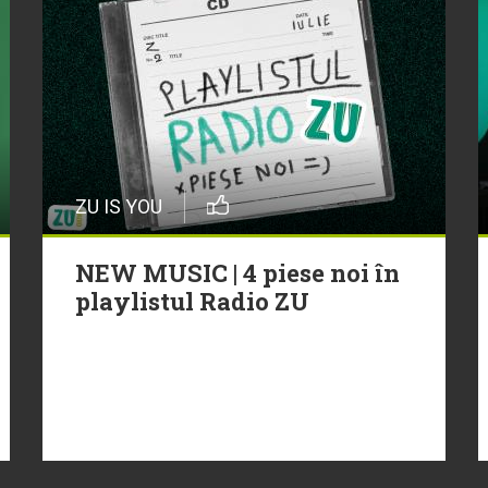
ZU IS YOU
NEW MUSIC | 4 piese noi în
playlistul Radio ZU