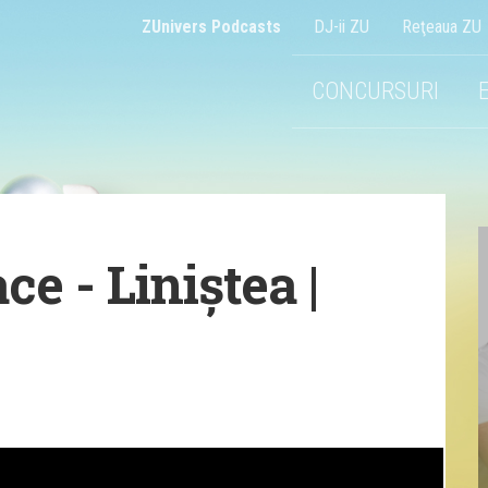
ZUnivers Podcasts
DJ-ii ZU
Reţeaua ZU
CONCURSURI
ce - Liniștea |