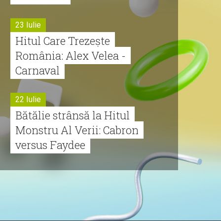
23 Iulie
Hitul Care Trezește
România: Alex Velea -
Carnaval
22 Iulie
Bătălie strânsă la Hitul
Monstru Al Verii: Cabron
versus Faydee
21 Iulie
Dă volumul mai tare!
Cabron vine cu Hitul
Monstru al Verii