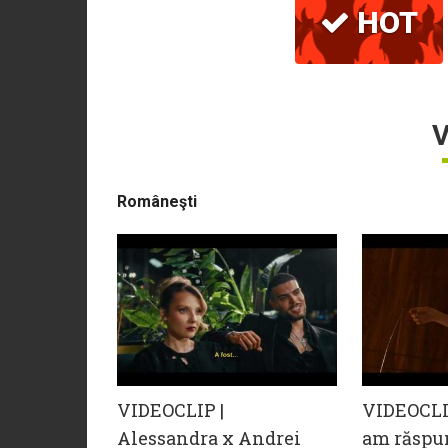
HOT
V
Româneşti
VIDEOCLIP |
VIDEOCLIP
Alessandra x Andrei
am răspu