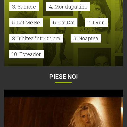
3. Yamore
4. Mor după tine
5. Let Me Be
6. Dai Dai
7. I Run
8. Iubirea într-un om
9. Noaptea
10. Toreador
PIESE NOI