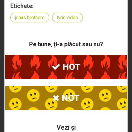
Etichete:
jonas brothers
lyric video
Pe bune, ţi-a plăcut sau nu?
HOT
NOT
Vezi şi