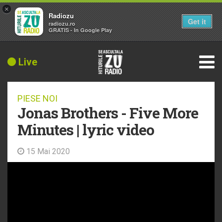
×
Radiozu
Get it
radiozu.ro
GRATIS - In Google Play
Live
PIESE NOI
Jonas Brothers - Five More
Minutes | lyric video
15 Mai 2020