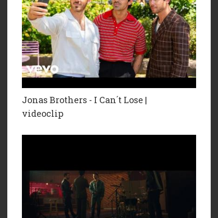
Jonas Brothers - I Can´t Lose |
videoclip