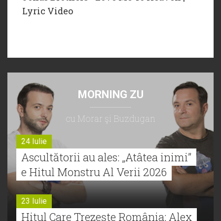
Lyric Video
MORNING ZU
cu Morar şi Buzdugan
24 Iulie
Ascultătorii au ales: „Atâtea inimi”
e Hitul Monstru Al Verii 2026
23 Iulie
Hitul Care Trezește România: Alex