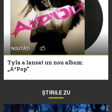
NOUTĂȚI
Tyla a lansat un nou album:
„A*Pop”
ȘTIRILE ZU