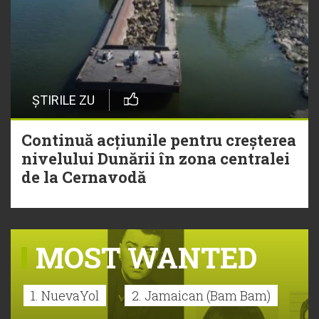
ȘTIRILE ZU
Continuă acțiunile pentru creșterea
nivelului Dunării în zona centralei
de la Cernavodă
MOST WANTED
1. NuevaYol
2. Jamaican (Bam Bam)