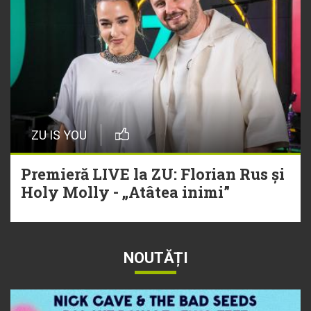
ZU IS YOU
Premieră LIVE la ZU: Florian Rus și
Holy Molly - „Atâtea inimi”
NOUTĂȚI