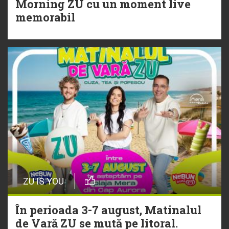
Morning ZU cu un moment live
Torpedoul lui Morar: Theo Rose -
memorabil
„Ceai lângă tine”
ZU IS YOU
În perioada 3-7 august, Matinalul
de Vară ZU se mută pe litoral.