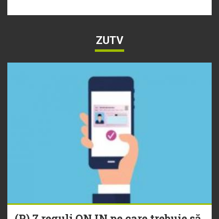
ZUTV
(P) 7 reguli ONJN pe care trebuie să