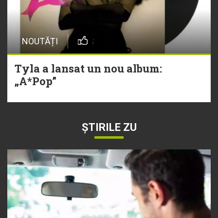
NOUTĂȚI
Tyla a lansat un nou album:
„A*Pop”
ȘTIRILE ZU