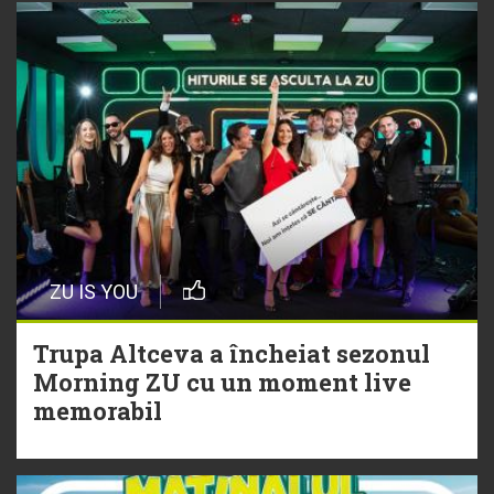
Bătălie strânsă la Hitul Monstru Al
Verii: Cabron versus Faydee
21 Iulie
Dă volumul mai tare! Cabron vine
cu Hitul Monstru al Verii
20 Iulie
Episod nou | Muzica Aia x DJ
ZU IS YOU
Christian Thomson
Trupa Altceva a încheiat sezonul
20 Iulie
Morning ZU cu un moment live
Torpedoul lui Morar: Theo Rose -
memorabil
„Ceai lângă tine”