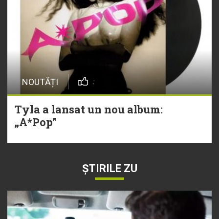
NOUTĂȚI
Tyla a lansat un nou album:
„A*Pop”
ȘTIRILE ZU