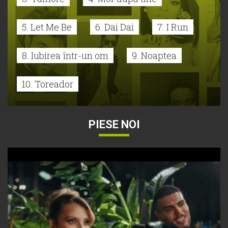
5. Let Me Be
6. Dai Dai
7. I Run
8. Iubirea într-un om
9. Noaptea
10. Toreador
PIESE NOI