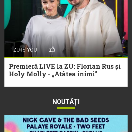
ZU IS YOU
Premieră LIVE la ZU: Florian Rus și
Holy Molly - „Atâtea inimi”
NOUTĂȚI