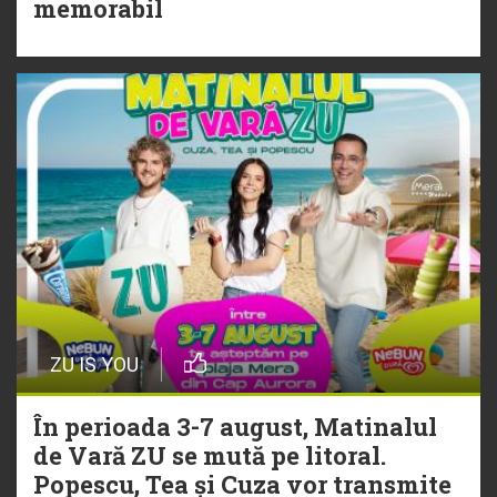
Torpedoul lui Morar: Theo Rose -
memorabil
„Ceai lângă tine”
ZU IS YOU
În perioada 3-7 august, Matinalul
de Vară ZU se mută pe litoral.
Popescu, Tea și Cuza vor transmite