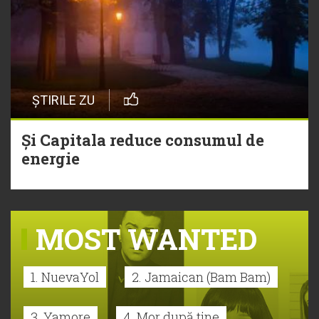
ȘTIRILE ZU
Și Capitala reduce consumul de
energie
MOST WANTED
1. NuevaYol
2. Jamaican (Bam Bam)
3. Yamore
4. Mor după tine