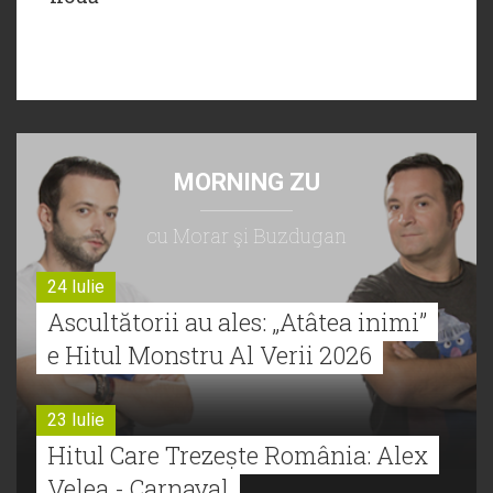
MORNING ZU
cu Morar şi Buzdugan
24 Iulie
Ascultătorii au ales: „Atâtea inimi”
e Hitul Monstru Al Verii 2026
23 Iulie
Hitul Care Trezește România: Alex
Velea - Carnaval