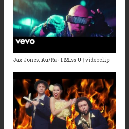
Jax Jones, Au/Ra - I Miss U | videoclip