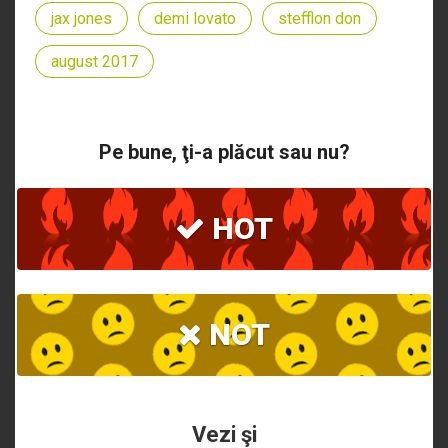
jax jones
demi lovato
stefflon don
august 2017
Pe bune, ţi-a plăcut sau nu?
HOT
NOT
Vezi şi