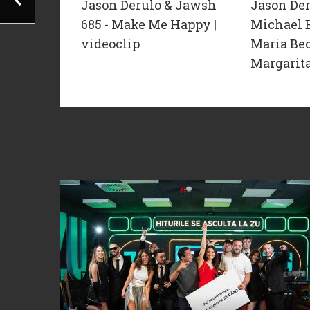
Jason Derulo & Jawsh
Jason Der
685 - Make Me Happy |
Michael B
videoclip
Maria Bec
Margarita