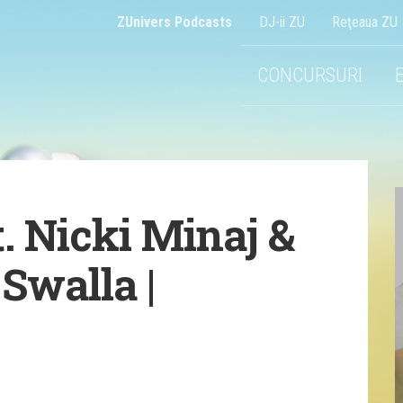
ZUnivers Podcasts
DJ-ii ZU
Reţeaua ZU
CONCURSURI
. Nicki Minaj &
 Swalla |