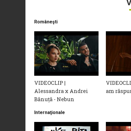
V
Româneşti
VIDEOCLIP |
VIDEOCLIP
Alessandra x Andrei
am răspu
Bănuță - Nebun
Internaţionale