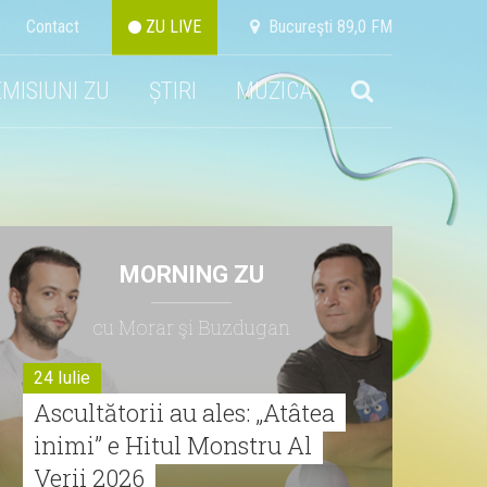
Contact
ZU LIVE
Bucureşti 89,0 FM
EMISIUNI ZU
ȘTIRI
MUZICA
MORNING ZU
cu Morar şi Buzdugan
24 Iulie
Ascultătorii au ales: „Atâtea
inimi” e Hitul Monstru Al
Verii 2026