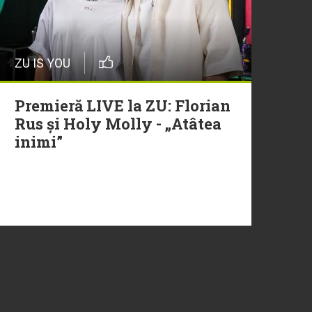
ZU IS YOU
Premieră LIVE la ZU: Florian
Rus și Holy Molly - „Atâtea
inimi”