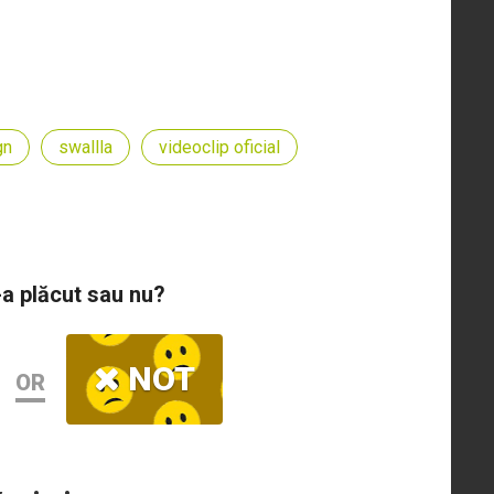
gn
swallla
videoclip oficial
-a plăcut sau nu?
NOT
OR