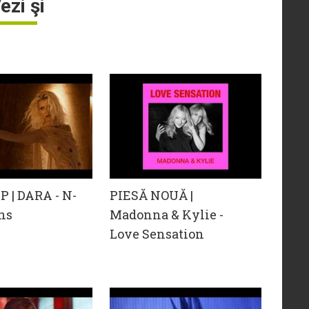
ezi şi
 | DARA - N-
PIESĂ NOUĂ |
ns
Madonna & Kylie -
Love Sensation