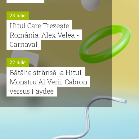
23 Iulie
Hitul Care Trezește
România: Alex Velea -
Carnaval
22 Iulie
Bătălie strânsă la Hitul
Monstru Al Verii: Cabron
versus Faydee
21 Iulie
Dă volumul mai tare!
Cabron vine cu Hitul
Monstru al Verii