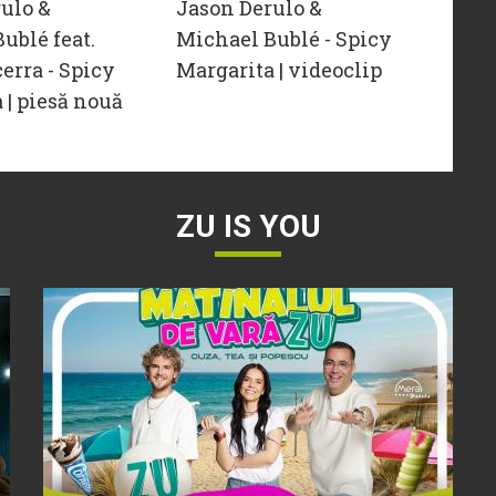
ulo &
Jason Derulo &
ublé feat.
Michael Bublé - Spicy
erra - Spicy
Margarita | videoclip
 | piesă nouă
ZU IS YOU