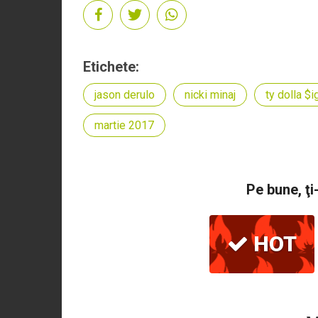
Etichete:
jason derulo
nicki minaj
ty dolla $i
martie 2017
Pe bune, ţi
HOT