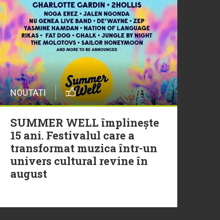
20 Iulie
Episod nou | Muzica Aia x
DJ Christian Thomson
20 Iulie
NOUTATI
Torpedoul lui Morar: Theo
Rose - „Ceai lângă tine”
SUMMER WELL împlinește
15 ani. Festivalul care a
transformat muzica într-un
univers cultural revine în
august