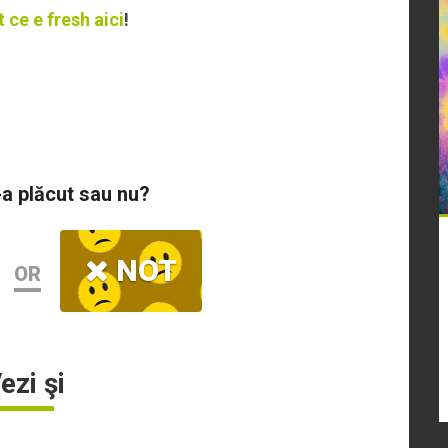
t ce e fresh aici
!
-a plăcut sau nu?
NOT
OR
ezi şi