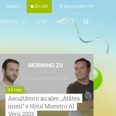
Contact
ZU LIVE
Bucureşti 89,0 FM
EMISIUNI ZU
ȘTIRI
MUZICA
MORNING ZU
cu Morar şi Buzdugan
24 Iulie
Ascultătorii au ales: „Atâtea
inimi” e Hitul Monstru Al
Verii 2026