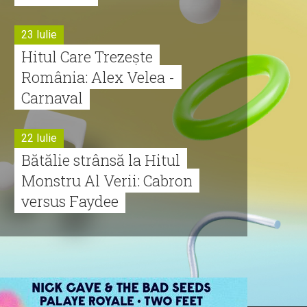
23 Iulie
Hitul Care Trezește
România: Alex Velea -
Carnaval
22 Iulie
Bătălie strânsă la Hitul
Monstru Al Verii: Cabron
versus Faydee
21 Iulie
Dă volumul mai tare!
Cabron vine cu Hitul
Monstru al Verii