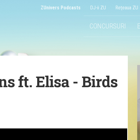
ZUnivers Podcasts
DJ-ii ZU
Reţeaua ZU
CONCURSURI
 ft. Elisa - Birds