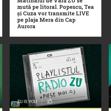
Matinalul de Vară ZU se
mută pe litoral. Popescu, Tea
și Cuza vor transmite LIVE
pe plaja Mera din Cap
Aurora
ZU IS YOU