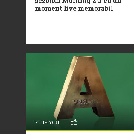
sezonul Morning ZU cu un
moment live memorabil
ZU IS YOU