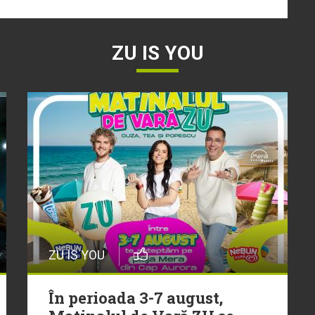
ZU IS YOU
ZU IS YOU
În perioada 3-7 august,