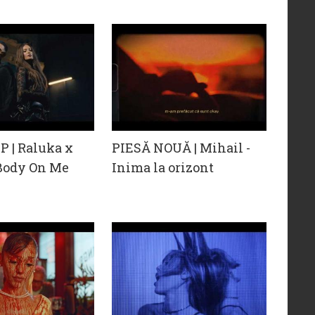
 | Raluka x
PIESĂ NOUĂ | Mihail -
 Body On Me
Inima la orizont