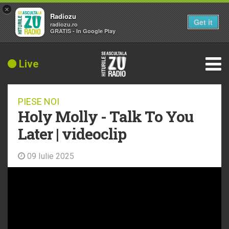
×
Radiozu
Get it
radiozu.ro
GRATIS - In Google Play
Live
PIESE NOI
Holy Molly - Talk To You
Later | videoclip
09 Iulie 2025