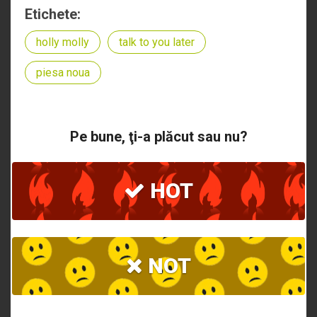
Etichete:
holly molly
talk to you later
piesa noua
Pe bune, ţi-a plăcut sau nu?
HOT
NOT