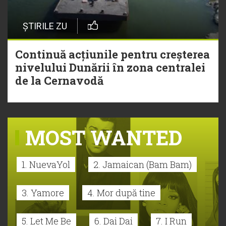
ȘTIRILE ZU
Continuă acțiunile pentru creșterea
nivelului Dunării în zona centralei
de la Cernavodă
MOST WANTED
1. NuevaYol
2. Jamaican (Bam Bam)
3. Yamore
4. Mor după tine
5. Let Me Be
6. Dai Dai
7. I Run