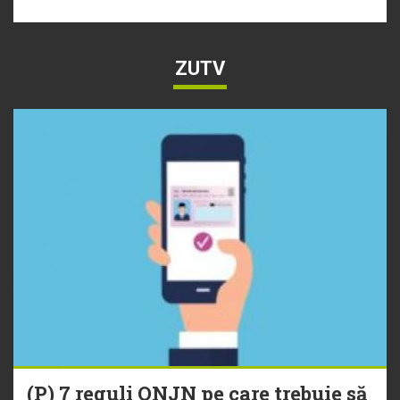
ZUTV
(P) 7 reguli ONJN pe care trebuie să