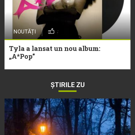
NOUTĂȚI
Tyla a lansat un nou album:
„A*Pop”
ȘTIRILE ZU