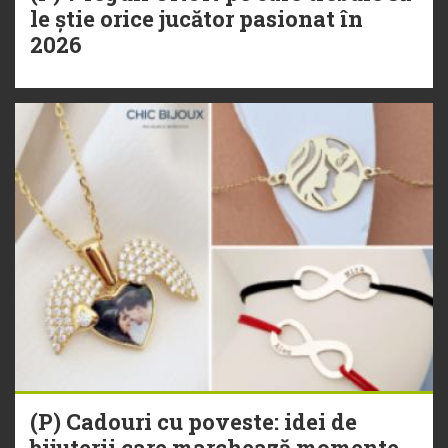
le știe orice jucător pasionat în
2026
(P) Cadouri cu poveste: idei de
bijuterii care marchează momente