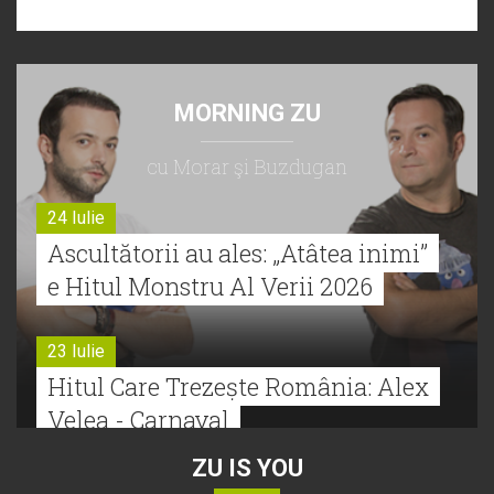
MORNING ZU
cu Morar şi Buzdugan
24 Iulie
Ascultătorii au ales: „Atâtea inimi”
e Hitul Monstru Al Verii 2026
23 Iulie
Hitul Care Trezește România: Alex
Velea - Carnaval
ZU IS YOU
22 Iulie