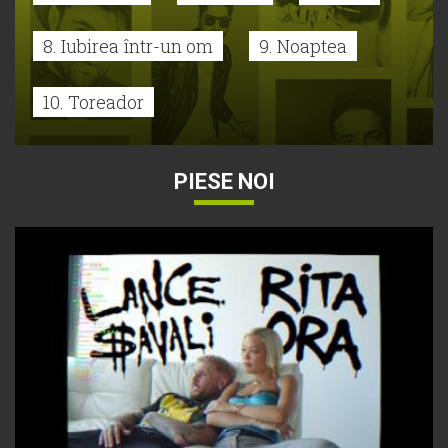
8. Iubirea într-un om
9. Noaptea
10. Toreador
PIESE NOI