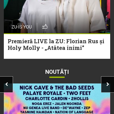
ZU IS YOU
Premieră LIVE la ZU: Florian Rus și
Holy Molly - „Atâtea inimi”
NOUTĂȚI