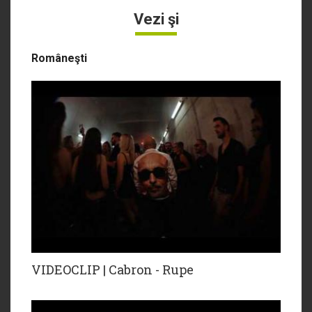
Vezi şi
Româneşti
VIDEOCLIP | Cabron - Rupe