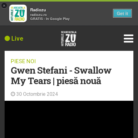
×
Radiozu
Get it
radiozu.ro
GRATIS - In Google Play
Live
PIESE NOI
Gwen Stefani - Swallow
My Tears | piesă nouă
30 Octombrie 2024