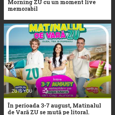
Morning ZU cu un moment live
Torpedoul lui Morar: Theo Rose -
memorabil
„Ceai lângă tine”
ZU IS YOU
În perioada 3-7 august, Matinalul
de Vară ZU se mută pe litoral.