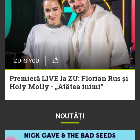
ZU IS YOU
Premieră LIVE la ZU: Florian Rus și
Holy Molly - „Atâtea inimi”
NOUTĂȚI