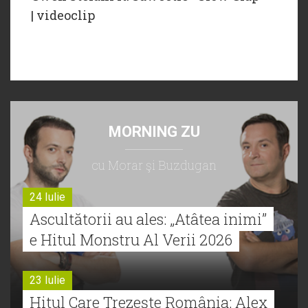
| videoclip
MORNING ZU
cu Morar şi Buzdugan
24 Iulie
Ascultătorii au ales: „Atâtea inimi”
e Hitul Monstru Al Verii 2026
23 Iulie
Hitul Care Trezește România: Alex