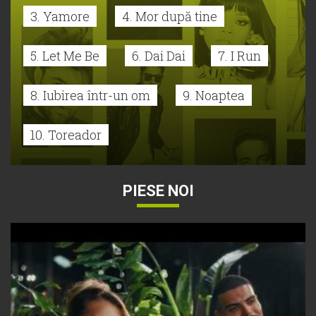
3. Yamore
4. Mor după tine
5. Let Me Be
6. Dai Dai
7. I Run
8. Iubirea într-un om
9. Noaptea
10. Toreador
PIESE NOI