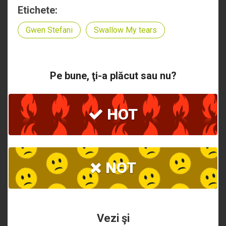
Etichete:
Gwen Stefani
Swallow My tears
Pe bune, ţi-a plăcut sau nu?
HOT
NOT
Vezi şi