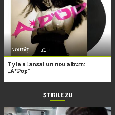
NOUTĂȚI
Tyla a lansat un nou album:
„A*Pop”
ȘTIRILE ZU