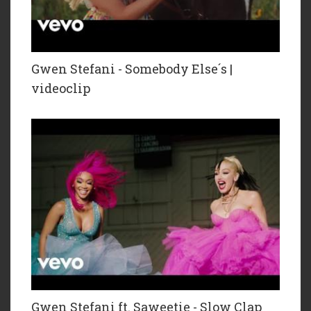
Gwen Stefani - Somebody Else´s |
videoclip
Gwen Stefani ft. Saweetie - Slow Clap