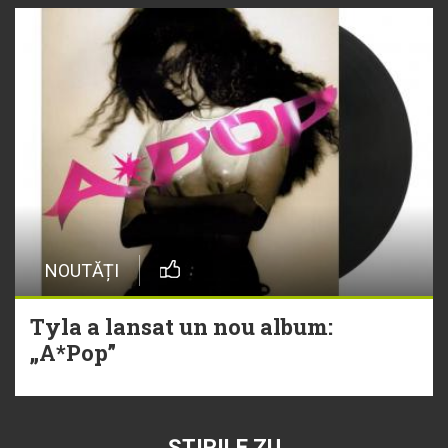
NOUTĂȚI
Tyla a lansat un nou album:
„A*Pop”
ȘTIRILE ZU