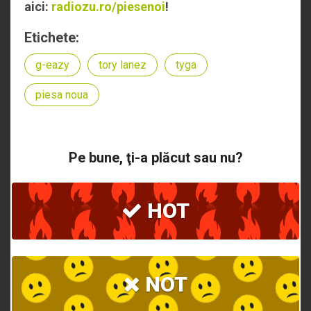
aici:
radiozu.ro/piesenoi
!
Etichete:
g-eazy
tory lanez
tyga
piesa noua
Pe bune, ţi-a plăcut sau nu?
HOT
NOT