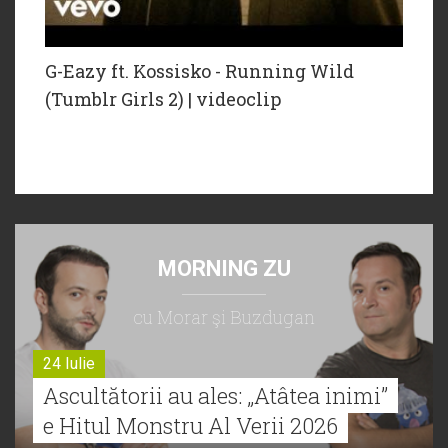
G-Eazy ft. Kossisko - Running Wild
(Tumblr Girls 2) | videoclip
MORNING ZU
cu Morar şi Buzdugan
24 Iulie
Ascultătorii au ales: „Atâtea inimi”
e Hitul Monstru Al Verii 2026