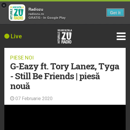
×
Radiozu
Get it
radiozu.ro
GRATIS - In Google Play
Live
PIESE NOI
G-Eazy ft. Tory Lanez, Tyga
- Still Be Friends | piesă
nouă
07 Februarie 2020