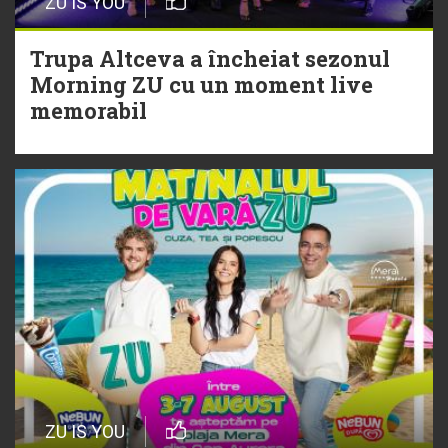
ZU IS YOU
Christian Thomson
Trupa Altceva a încheiat sezonul
20 Iulie
Morning ZU cu un moment live
Torpedoul lui Morar: Theo Rose -
memorabil
„Ceai lângă tine”
ZU IS YOU