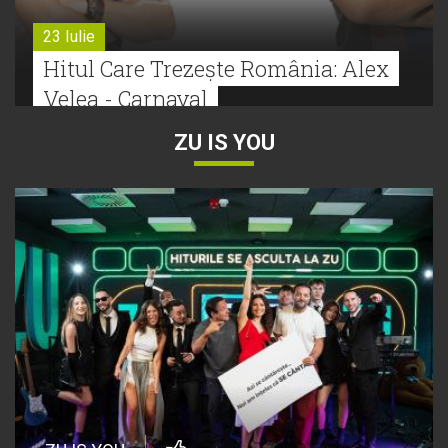
23 Iulie
Hitul Care Trezește România: Alex
Velea - Carnaval
ZU IS YOU
22 Iulie
Bătălie strânsă la Hitul Monstru Al
Verii: Cabron versus Faydee
21 Iulie
Dă volumul mai tare! Cabron vine
cu Hitul Monstru al Verii
20 Iulie
Episod nou | Muzica Aia x DJ