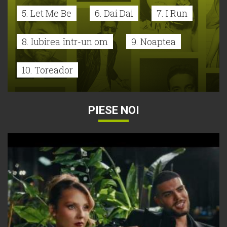
5. Let Me Be
6. Dai Dai
7. I Run
8. Iubirea într-un om
9. Noaptea
10. Toreador
PIESE NOI