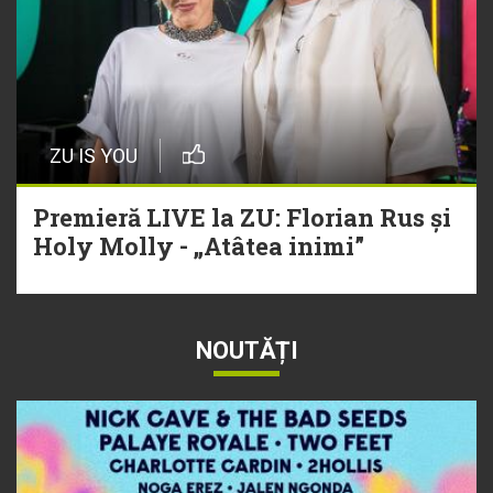
ZU IS YOU
Premieră LIVE la ZU: Florian Rus și
Holy Molly - „Atâtea inimi”
NOUTĂȚI