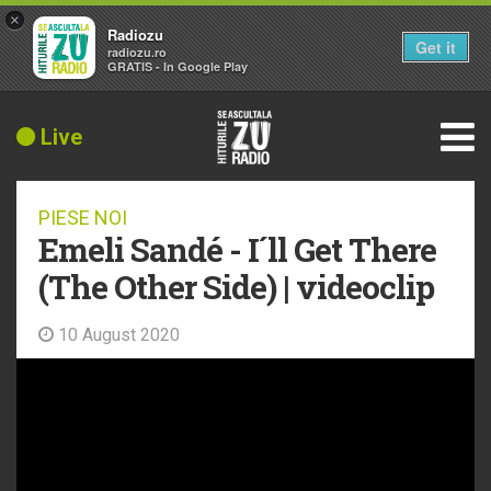
×
Radiozu
Get it
radiozu.ro
GRATIS - In Google Play
Live
PIESE NOI
Emeli Sandé - I´ll Get There
(The Other Side) | videoclip
10 August 2020