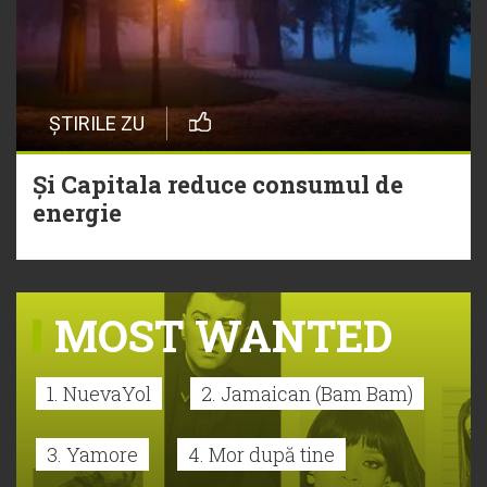
ȘTIRILE ZU
Și Capitala reduce consumul de
energie
MOST WANTED
1. NuevaYol
2. Jamaican (Bam Bam)
3. Yamore
4. Mor după tine