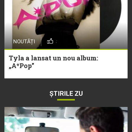
NOUTĂȚI
Tyla a lansat un nou album:
„A*Pop”
ȘTIRILE ZU