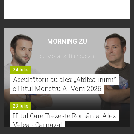
MORNING ZU
cu Morar şi Buzdugan
24 Iulie
Ascultătorii au ales: „Atâtea inimi”
e Hitul Monstru Al Verii 2026
23 Iulie
Hitul Care Trezește România: Alex
Velea - Carnaval