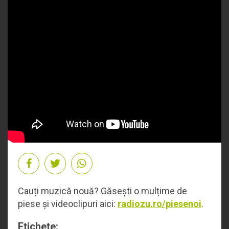
Cauți muzică nouă? Găsești o mulțime de
piese și videoclipuri aici:
radiozu.ro/piesenoi
.
Etichete: