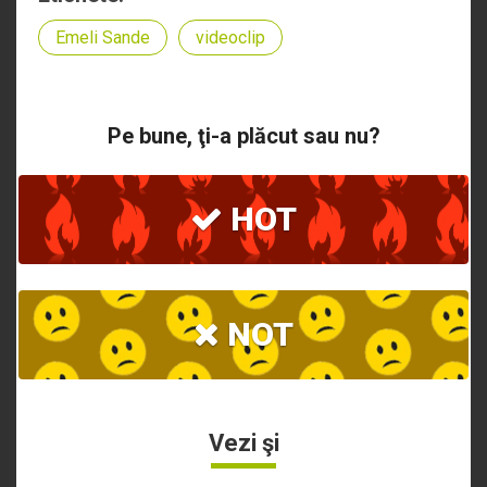
Emeli Sande
videoclip
Pe bune, ţi-a plăcut sau nu?
HOT
NOT
Vezi şi