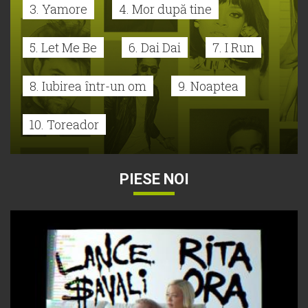
3. Yamore
4. Mor după tine
5. Let Me Be
6. Dai Dai
7. I Run
8. Iubirea într-un om
9. Noaptea
10. Toreador
PIESE NOI