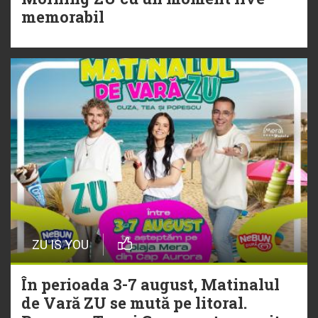
Torpedoul lui Morar: Theo Rose -
memorabil
„Ceai lângă tine”
ZU IS YOU
În perioada 3-7 august, Matinalul
de Vară ZU se mută pe litoral.