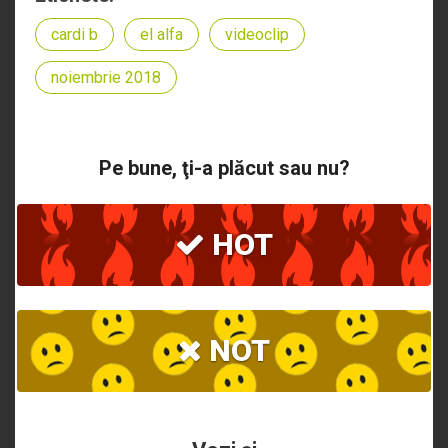
cardi b
el alfa
videoclip
noiembrie 2018
Pe bune, ţi-a plăcut sau nu?
HOT
NOT