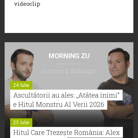
videoclip
MORNING ZU
cu Morar şi Buzdugan
24 Iulie
Ascultătorii au ales: „Atâtea inimi”
e Hitul Monstru Al Verii 2026
23 Iulie
Hitul Care Trezește România: Alex