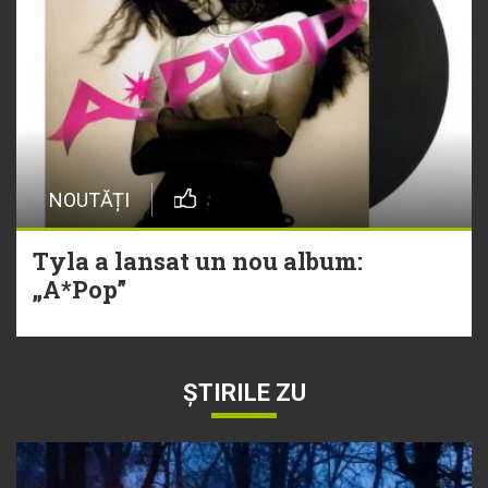
NOUTĂȚI
Tyla a lansat un nou album:
„A*Pop”
ȘTIRILE ZU