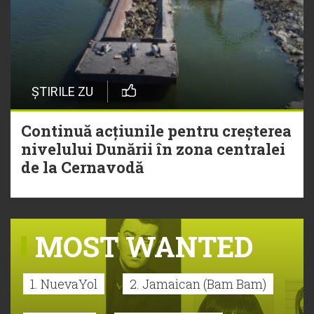
ȘTIRILE ZU
Continuă acțiunile pentru creșterea
nivelului Dunării în zona centralei
de la Cernavodă
MOST WANTED
1. NuevaYol
2. Jamaican (Bam Bam)