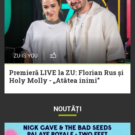
ZU IS YOU
Premieră LIVE la ZU: Florian Rus și
Holy Molly - „Atâtea inimi”
NOUTĂȚI