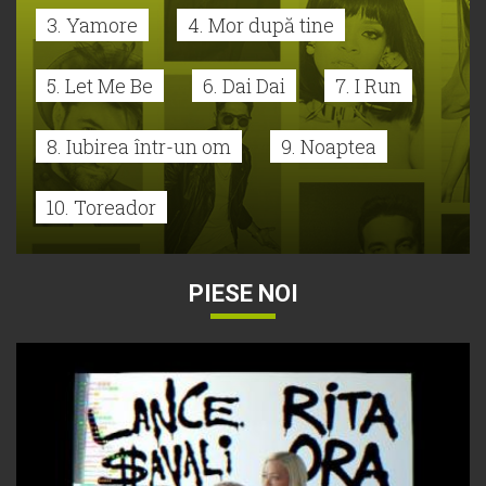
3. Yamore
4. Mor după tine
5. Let Me Be
6. Dai Dai
7. I Run
8. Iubirea într-un om
9. Noaptea
10. Toreador
PIESE NOI