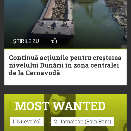
ȘTIRILE ZU
Continuă acțiunile pentru creșterea
nivelului Dunării în zona centralei
de la Cernavodă
MOST WANTED
1. NuevaYol
2. Jamaican (Bam Bam)