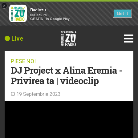
×
Radiozu
Get it
radiozu.ro
GRATIS - In Google Play
Live
PIESE NOI
DJ Project x Alina Eremia -
Privirea ta | videoclip
19 Septembrie 2023