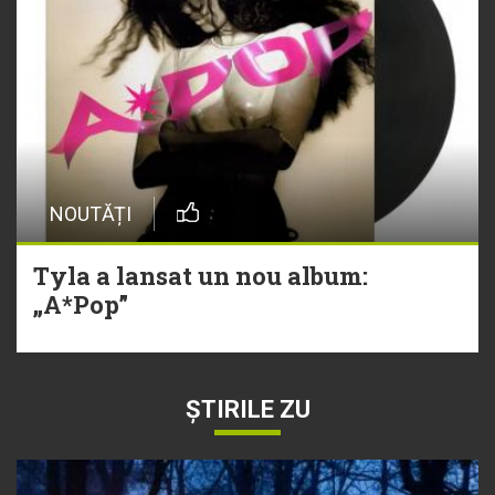
NOUTĂȚI
Tyla a lansat un nou album:
„A*Pop”
ȘTIRILE ZU