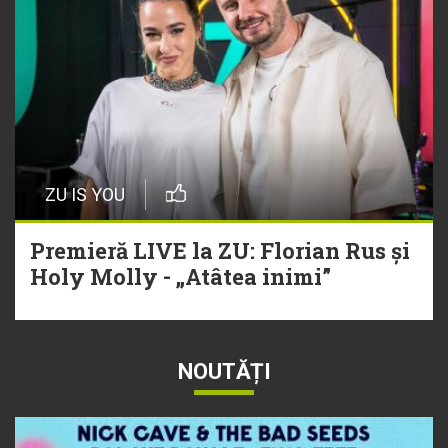
ZU IS YOU
Premieră LIVE la ZU: Florian Rus și
Holy Molly - „Atâtea inimi”
NOUTĂȚI