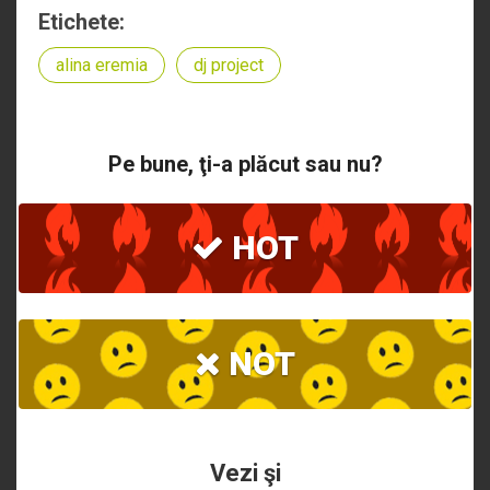
Etichete:
alina eremia
dj project
Pe bune, ţi-a plăcut sau nu?
HOT
NOT
Vezi şi