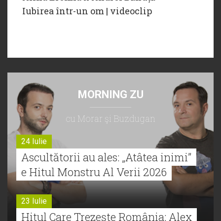
Iubirea într-un om | videoclip
MORNING ZU
cu Morar şi Buzdugan
24 Iulie
Ascultătorii au ales: „Atâtea inimi”
e Hitul Monstru Al Verii 2026
23 Iulie
Hitul Care Trezește România: Alex