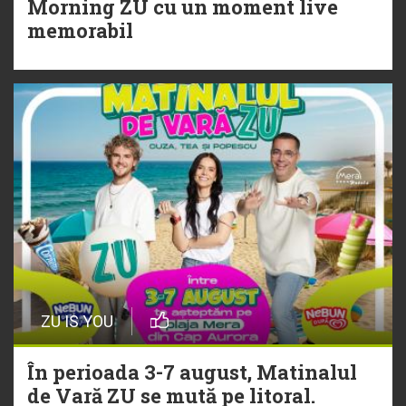
Morning ZU cu un moment live
Torpedoul lui Morar: Theo Rose -
memorabil
„Ceai lângă tine”
ZU IS YOU
În perioada 3-7 august, Matinalul
de Vară ZU se mută pe litoral.