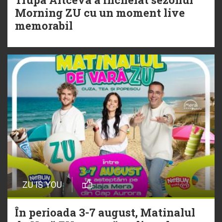
20 Iulie
Morning ZU cu un moment live
Torpedoul lui Morar: Theo Rose -
memorabil
„Ceai lângă tine”
ZU IS YOU
În perioada 3-7 august, Matinalul