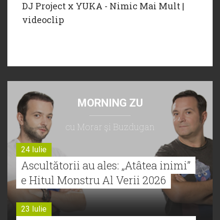
DJ Project x YUKA - Nimic Mai Mult |
videoclip
MORNING ZU
cu Morar şi Buzdugan
24 Iulie
Ascultătorii au ales: „Atâtea inimi”
e Hitul Monstru Al Verii 2026
23 Iulie