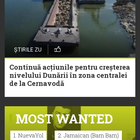
ȘTIRILE ZU
Continuă acțiunile pentru creșterea
nivelului Dunării în zona centralei
de la Cernavodă
MOST WANTED
1. NuevaYol
2. Jamaican (Bam Bam)