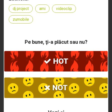
dj project
ami
videoclip
zumobile
Pe bune, ţi-a plăcut sau nu?
HOT
NOT