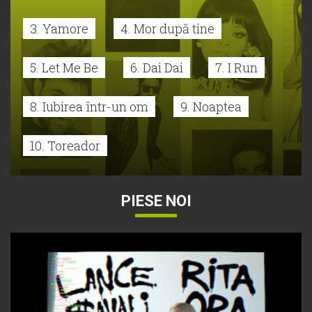
3. Yamore
4. Mor după tine
5. Let Me Be
6. Dai Dai
7. I Run
8. Iubirea într-un om
9. Noaptea
10. Toreador
PIESE NOI