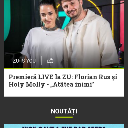
ZU IS YOU
Premieră LIVE la ZU: Florian Rus și
Holy Molly - „Atâtea inimi”
NOUTĂȚI