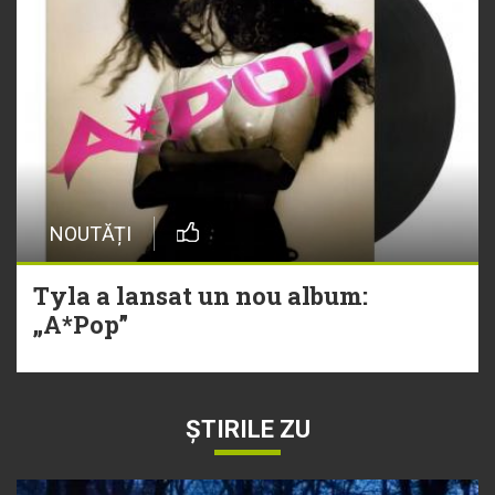
NOUTĂȚI
Tyla a lansat un nou album:
„A*Pop”
ȘTIRILE ZU