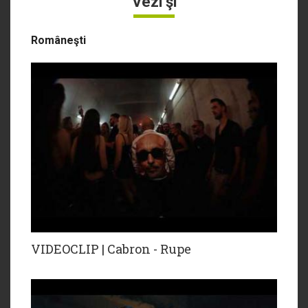
Vezi şi
Româneşti
VIDEOCLIP | Cabron - Rupe