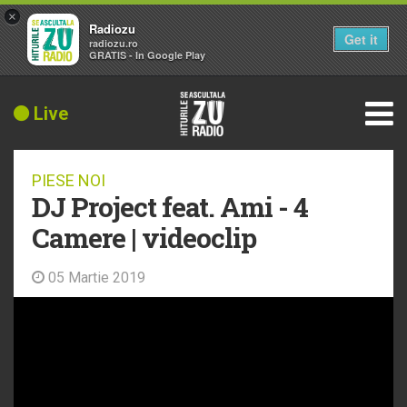
×
Radiozu
Get it
radiozu.ro
GRATIS - In Google Play
Live
PIESE NOI
DJ Project feat. Ami - 4
Camere | videoclip
05 Martie 2019