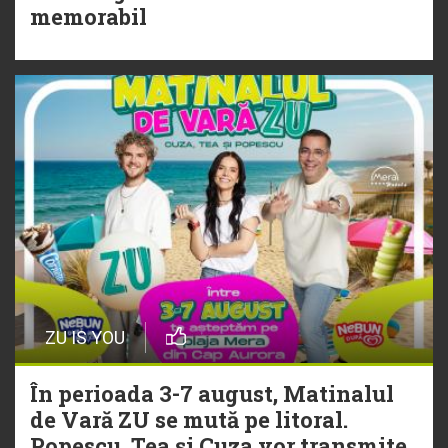
Torpedoul lui Morar: Theo Rose -
memorabil
„Ceai lângă tine”
ZU IS YOU
În perioada 3-7 august, Matinalul
de Vară ZU se mută pe litoral.
Popescu, Tea și Cuza vor transmite