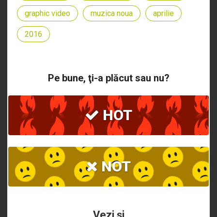
graphic video
muzica noua
aprilie
2016
Pe bune, ţi-a plăcut sau nu?
HOT
NOT
Vezi şi