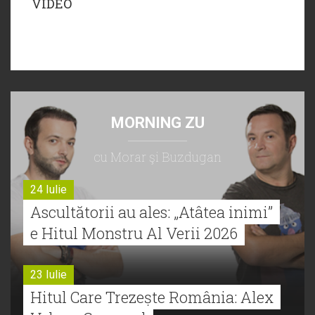
VIDEO
MORNING ZU
cu Morar şi Buzdugan
24 Iulie
Ascultătorii au ales: „Atâtea inimi”
e Hitul Monstru Al Verii 2026
23 Iulie
Hitul Care Trezește România: Alex