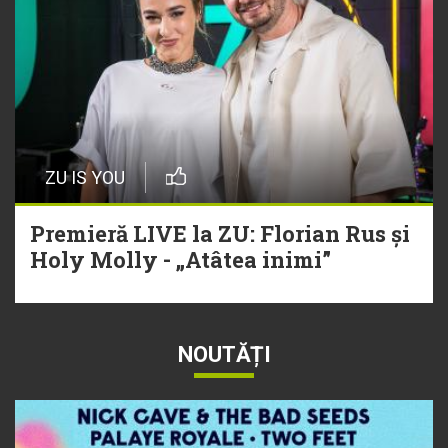
ZU IS YOU
Premieră LIVE la ZU: Florian Rus și
Holy Molly - „Atâtea inimi”
NOUTĂȚI