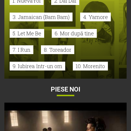
1. NuevaYol
2. Dai Dai
3. Jamaican (Bam Bam)
4. Yamore
5. Let Me Be
6. Mor după tine
7. I Run
8. Toreador
9. Iubirea într-un om
10. Morenito
PIESE NOI