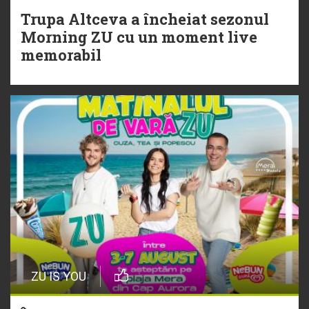
Trupa Altceva a încheiat sezonul
20 Iulie
Morning ZU cu un moment live
Torpedoul lui Morar: Theo Rose -
memorabil
„Ceai lângă tine”
ZU IS YOU