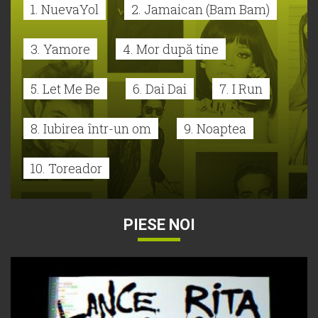
1. NuevaYol
2. Jamaican (Bam Bam)
3. Yamore
4. Mor după tine
5. Let Me Be
6. Dai Dai
7. I Run
8. Iubirea într-un om
9. Noaptea
10. Toreador
PIESE NOI