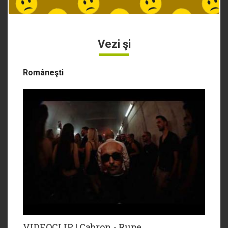
Vezi şi
Româneşti
VIDEOCLIP | Cabron - Rupe