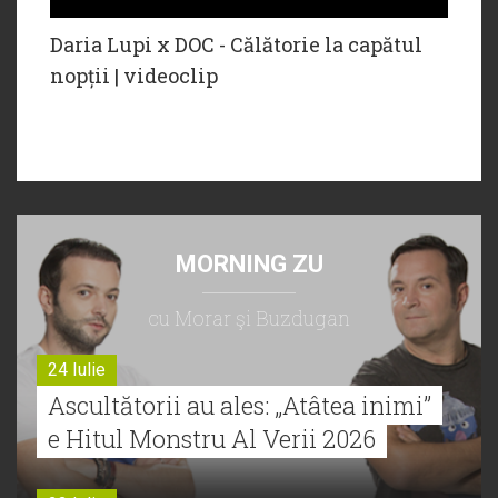
Daria Lupi x DOC - Călătorie la capătul
nopții | videoclip
MORNING ZU
cu Morar şi Buzdugan
24 Iulie
Ascultătorii au ales: „Atâtea inimi”
e Hitul Monstru Al Verii 2026