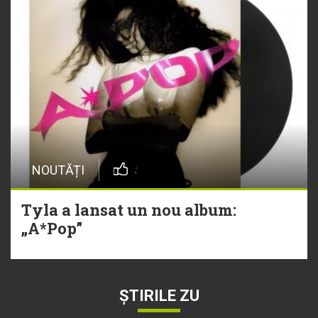
NOUTĂȚI
Tyla a lansat un nou album:
„A*Pop”
ȘTIRILE ZU