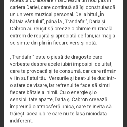
Această colaborare marchează un nou pas în
cariera Dariei, care continuă să își construiască
un univers muzical personal. De la hitul „În
bătaia vântului”, până la „Trandafiri”, Daria și
Cabron au reușit să creeze o chimie muzicală
extrem de reușită și apreciată de fani, iar magia
se simte din plin în fiecare vers și notă.
„Trandafiri” este o piesă de dragoste care
vorbește despre acele iubiri imposibil de uitat,
care te provoacă și te consumă, dar care rămân
vii în sufletul tău. Versurile și beat-ul te duc într-
o stare de visare, iar refrenul te face să simți
fiecare bătaie a inimii. Cu o energie și o
sensibilitate aparte, Daria și Cabron creează
împreună o atmosferă unică, care te invită să
trăiești acea iubire care nu te lasă niciodată
indiferent.