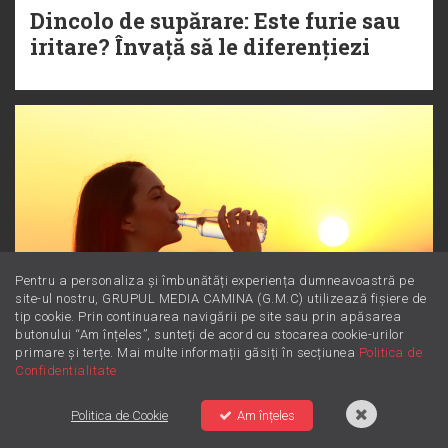
Dincolo de supărare: Este furie sau
iritare? Învață să le diferențiezi
Pentru a personaliza și îmbunătăți experiența dumneavoastră pe
site-ul nostru, GRUPUL MEDIA CAMINA (G.M.C) utilizează fișiere de
tip cookie. Prin continuarea navigării pe site sau prin apăsarea
butonului “Am înțeles”, sunteți de acord cu stocarea cookie-urilor
primare și terțe. Mai multe informații găsiți în secțiunea
Politica de
Confidentialitate
Magneziul: Minerala minune
Politica de Cookie
Am înțeles
pentru starea ta de bine