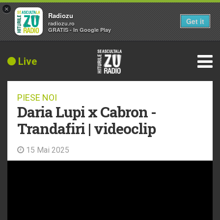
×
Radiozu
Get it
radiozu.ro
GRATIS - In Google Play
Live
PIESE NOI
Daria Lupi x Cabron -
Trandafiri | videoclip
15 Mai 2025