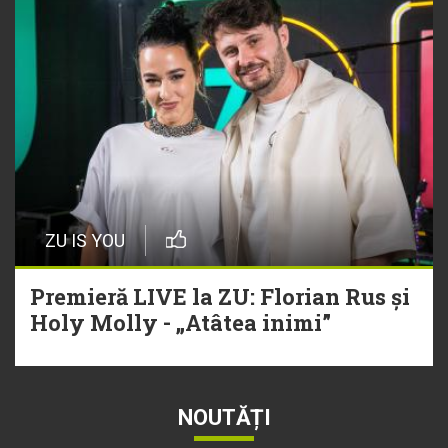
ZU IS YOU
Premieră LIVE la ZU: Florian Rus și
Holy Molly - „Atâtea inimi”
NOUTĂȚI