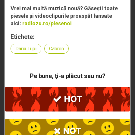
Vrei mai multă muzică nouă? Găsești toate
piesele și videoclipurile proaspăt lansate
aici:
radiozu.ro/piesenoi
Etichete:
Daria Lupi
Cabron
Pe bune, ţi-a plăcut sau nu?
HOT
NOT